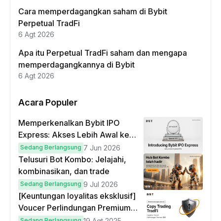
Cara memperdagangkan saham di Bybit
Perpetual TradFi
6 Agt 2026
Apa itu Perpetual TradFi saham dan mengapa
memperdagangkannya di Bybit
6 Agt 2026
Acara Populer
Memperkenalkan Bybit IPO
Express: Akses Lebih Awal ke
IPO Global!
Sedang Berlangsung
7 Jun 2026
Telusuri Bot Kombo: Jelajahi,
kombinasikan, dan trade
Sedang Berlangsung
9 Jul 2026
[Keuntungan loyalitas eksklusif]
Voucer Perlindungan Premium
hingga $50
Sedang Berlangsung
19 Agt 2025