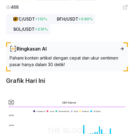
468
BTC
/USDT
ETH
/USDT
+
1.10
%
+
0.90
%
SOL
/USDT
+
3.10
%
Ringkasan AI
Pahami konten artikel dengan cepat dan ukur sentimen
pasar hanya dalam 30 detik!
Grafik Hari Ini