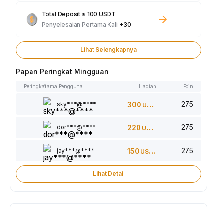
Total Deposit ≥ 100 USDT
Penyelesaian Pertama Kali
+30
Lihat Selengkapnya
Papan Peringkat Mingguan
Peringkat
Nama Pengguna
Hadiah
Poin
275
sky***@****
300
USDT
275
dor***@****
220
USDT
275
jay***@****
150
USDT
Lihat Detail