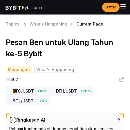
Bybit Learn
Daftar
Topics
What's Happening
Current Page
Pesan Ben untuk Ulang Tahun
ke-5 Bybit
Menengah
What's Happening
467
BTC
/USDT
ETH
/USDT
+
0.10
%
+
0.20
%
SOL
/USDT
+
3.20
%
Ringkasan AI
Pahami konten artikel dengan cepat dan ukur sentimen