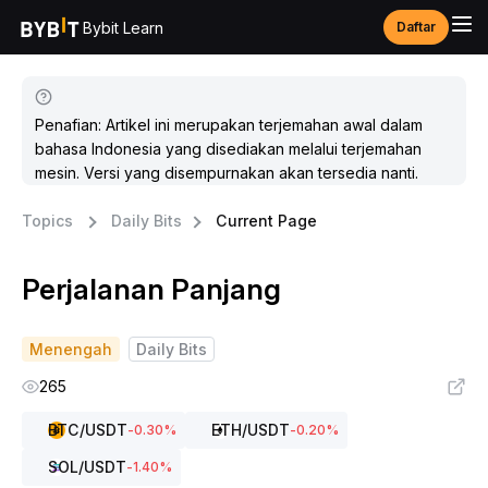
Bybit Learn
Daftar
Penafian: Artikel ini merupakan terjemahan awal dalam
bahasa Indonesia yang disediakan melalui terjemahan
mesin. Versi yang disempurnakan akan tersedia nanti.
Topics
Daily Bits
Current Page
Perjalanan Panjang
Menengah
Daily Bits
265
BTC
/USDT
ETH
/USDT
-0.30
%
-0.20
%
SOL
/USDT
-1.40
%