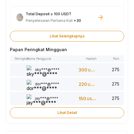
Total Deposit ≥ 100 USDT
Penyelesaian Pertama Kali
+30
Lihat Selengkapnya
Papan Peringkat Mingguan
Peringkat
Nama Pengguna
Hadiah
Poin
275
sky***@****
300
USDT
275
dor***@****
220
USDT
275
jay***@****
150
USDT
Lihat Detail