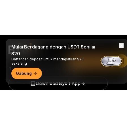
Mulai Berdagang dengan USDT Senilai
$20
Daftar dan deposit untuk mendapatkan $20
Baca di Aplikasi Bybit
sekarang
Trade Kapan Saja, Di Mana Saja!
Gabung
Download Bybit App
Ringkasan Mendetail
Jadilah yang pertama mendapatkan wawasan dan
analisis kritis dunia kripto: berlangganan sekarang ke
nawala kami.
Semua bentuk investasi memiliki risiko,
termasuk risiko kehilangan semua jumlah yang