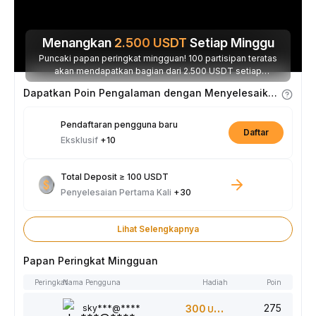
Menangkan
2.500
USDT
Setiap Minggu
Puncaki papan peringkat mingguan! 100 partisipan teratas
akan mendapatkan bagian dari 2.500 USDT setiap
minggunya.
Dapatkan Poin Pengalaman dengan Menyelesaikan Tugas
Pendaftaran pengguna baru
Daftar
Eksklusif
+10
Total Deposit ≥ 100 USDT
Penyelesaian Pertama Kali
+30
Lihat Selengkapnya
Papan Peringkat Mingguan
Peringkat
Nama Pengguna
Hadiah
Poin
275
sky***@****
300
USDT