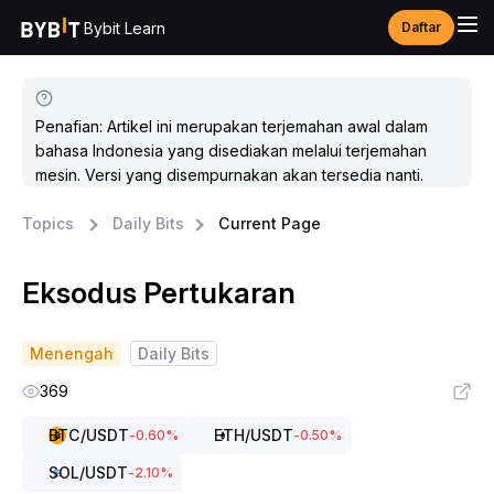
Bybit Learn
Daftar
Penafian: Artikel ini merupakan terjemahan awal dalam
bahasa Indonesia yang disediakan melalui terjemahan
mesin. Versi yang disempurnakan akan tersedia nanti.
Topics
Daily Bits
Current Page
Eksodus Pertukaran
Menengah
Daily Bits
369
BTC
/USDT
ETH
/USDT
-0.60
%
-0.50
%
SOL
/USDT
-2.10
%