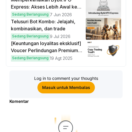
Express: Akses Lebih Awal ke
IPO Global!
Sedang Berlangsung
7 Jun 2026
Telusuri Bot Kombo: Jelajahi,
kombinasikan, dan trade
Sedang Berlangsung
9 Jul 2026
[Keuntungan loyalitas eksklusif]
Voucer Perlindungan Premium
hingga $50
Sedang Berlangsung
19 Agt 2025
Log in to comment your thoughts
Masuk untuk Membalas
Komentar