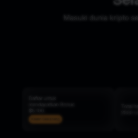
Masuki dunia kripto s
Daftar untuk
mendapatkan Bonus
Total h
$5.100.
2500
U
Klaim Sekarang