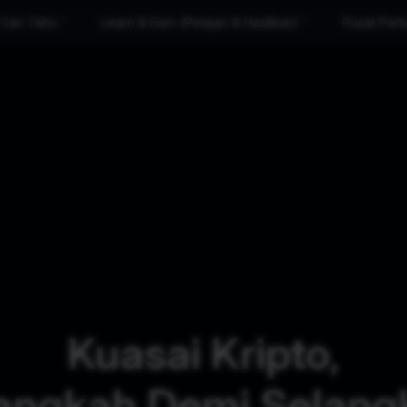
Cari Tahu
Learn & Earn (Pelajari & Hasilkan)
Pusat Per
Kuasai Kripto,
angkah Demi Selang