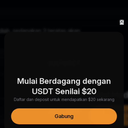
adiah, sedangkan 3 teratas akan
300 USDT
Mulai Berdagang dengan
220 USDT
USDT Senilai $20
Total Ha
Daftar dan deposit untuk mendapatkan $20 sekarang
150 USDT
Dapatkan 
Gabung