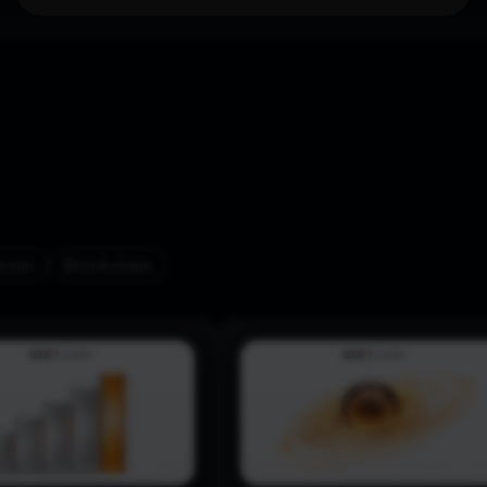
tcoin
Blockchain