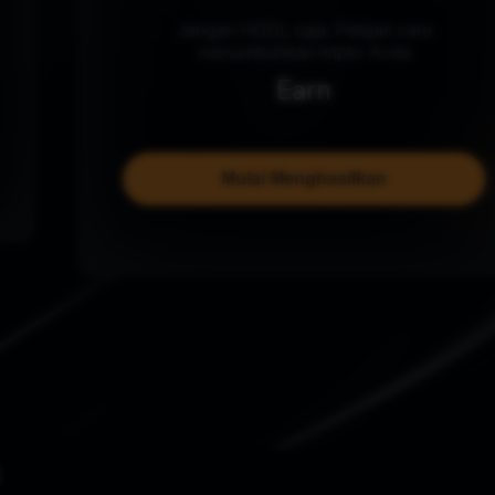
Jangan HODL saja: Pelajari cara
menumbuhkan kripto Anda
Earn
Mulai Menghasilkan