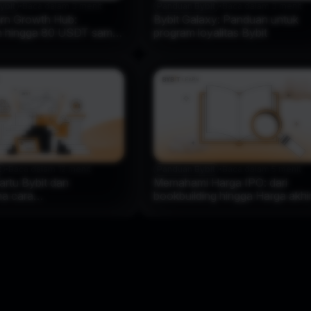
ybit
•
Baca dalam 3 menit
Panduan Bybit
•
Baca dalam 3 menit
arn Growth Hub:
Bybit Galaxy: Panduan untuk
 hingga 80 USDT sambil
program loyalitas Bybit
i kripto
t
•
Baca dalam 12 menit
Panduan Bybit
•
Baca dalam 5 menit
artu Bybit dan
Memahami Harga IPO: dari
a cara
bookbuilding hingga Harga akhi
akannya