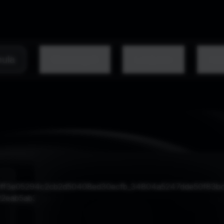
ula
Menengah
Lanjutan
Ana