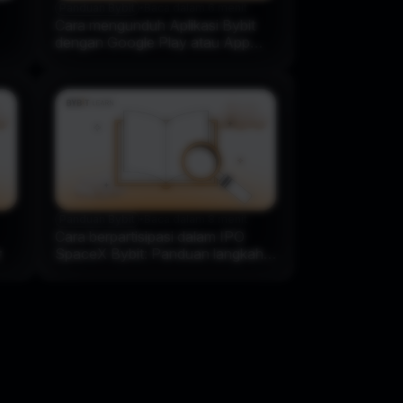
Panduan Bybit
•
Baca dalam 6 menit
Cara mengunduh Aplikasi Bybit
dengan Google Play atau App
Store
Panduan Bybit
•
Baca dalam 8 menit
Cara berpartisipasi dalam IPO
r
SpaceX Bybit: Panduan langkah
demi langkah