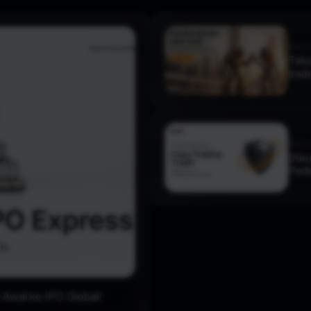
Baca 
Telu
trad
Baca 
[Keu
Perl
Awal ke IPO Global!