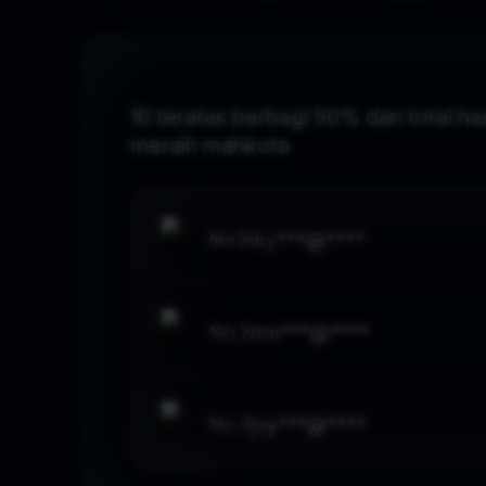
10 teratas berbagi 50% dari total h
meraih mahkota
No.
1
sky***@****
No.
2
dor***@****
No.
3
jay***@****