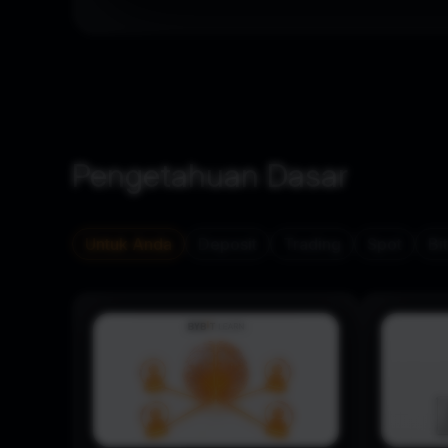
Pengetahuan Dasar
Untuk Anda
Deposit
Trading
Spot
Bi