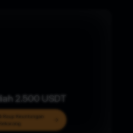
diah
2.500
USDT
& Raup Keuntungan
Sekarang