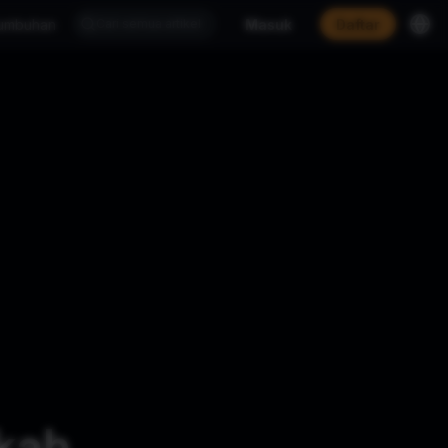
tumbuhan
Masuk
Daftar
kah.