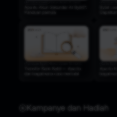
AI Subaccount
•
Baca dalam 6 menit
Panduan B
Apa itu Akun Sekunder AI Bybit?:
Bybit Le
Panduan pemula
Dapatkan
menguasa
Panduan Bybit
•
Baca dalam 10 menit
Kartu Bybi
Transfer Bank Bybit +: Apa itu
Apa itu K
dan bagaimana cara memulai
bagaiman
menggun
Kampanye dan Hadiah