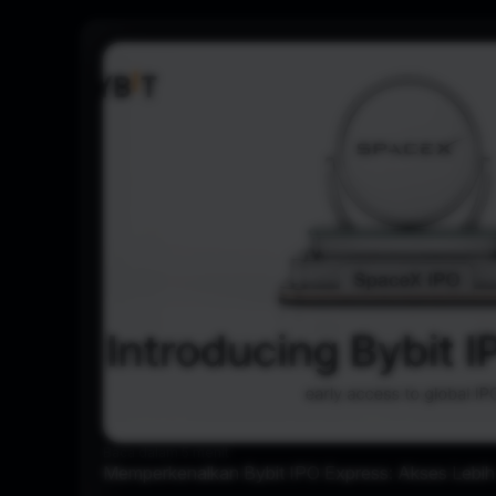
Baca dalam 5 menit
Memperkenalkan Bybit IPO Express: Akses Lebih 