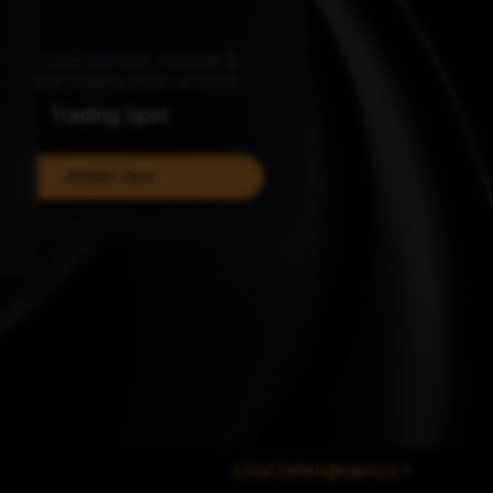
Pelajari cara membeli, menjual, &
melakukan trading kripto di Bybit
Trading Spot
Jelajahi Spot
Lihat Selengkapnya