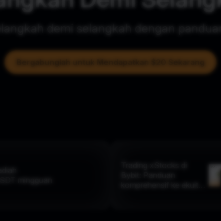
elangkah demi selangkah dengan panduan
Bergabunglah untuk Mendapatkan $20 Sekarang
Trading xStocks di
adiah
Bybit: Panduan
SDT
mingguan
komprehensif ke ekuitas
on-chain