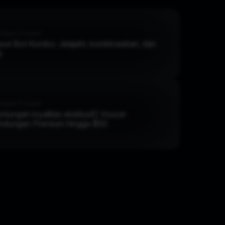
dalam 5 menit
suri Bot Kombo: Jelajahi, kombinasikan, dan
e
dalam 5 menit
ntungan loyalitas eksklusif] Voucer
indungan Premium hingga $50