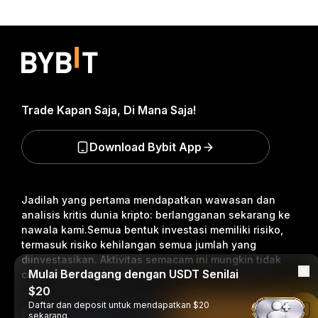
Trade Kapan Saja, Di Mana Saja!
Download Bybit App
Jadilah yang pertama mendapatkan wawasan dan
analisis kritis dunia kripto: berlangganan sekarang ke
nawala kami.
Semua bentuk investasi memiliki risiko,
termasuk risiko kehilangan semua jumlah yang
diinvestasikan. Aktivitas semacam ini mungkin tidak
Mulai Berdagang dengan USDT Senilai
cocok untuk semua orang.
$20
Daftar dan deposit untuk mendapatkan $20
Baca di Aplikasi Bybit
Berlangganan
sekarang