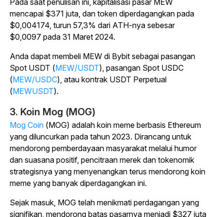
Pada saat penulisan ini, kapitalisasi pasar MEW
mencapai $371 juta, dan token diperdagangkan pada
$0,004174, turun 57,3% dari ATH-nya sebesar
$0,0097 pada 31 Maret 2024.
Anda dapat membeli MEW
di Bybit sebagai pasangan
Spot USDT (
MEW/USDT
), pasangan Spot USDC
(
MEW/USDC
), atau kontrak USDT Perpetual
(
MEWUSDT
).
3. Koin Mog (MOG)
Mog Coin
(MOG) adalah koin meme berbasis Ethereum
yang diluncurkan pada tahun 2023. Dirancang untuk
mendorong pemberdayaan masyarakat melalui humor
dan suasana positif, pencitraan merek dan tokenomik
strategisnya yang menyenangkan terus mendorong koin
meme yang banyak diperdagangkan ini.
Sejak masuk, MOG telah menikmati perdagangan yang
signifikan, mendorong batas pasarnya menjadi $327 juta