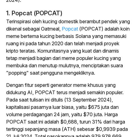
2024).
1. Popcat (POPCAT)
Terinspirasi oleh kucing domestik berambut pendek yang
dikenal sebagai Oatmeal,
Popcat
(POPCAT) adalah koin
meme bertema kucing berbasis Solana yang memasuki
ruang ini pada tahun 2020 dan telah menjadi proyek
kripto teratas. Komunitasnya yang kuat dan dinamis
tetap menjadi bagian dari meme populer kucing yang
membuka dan menutup mulutnya, menciptakan suara
"popping" saat pengguna mengekliknya.
Dengan fitur seperti generator meme khusus yang
didukung AI, POPCAT terus menjadi semakin populer.
Pada saat tulisan ini ditulis (13 September 2024),
kapitalisasi pasarnya luar biasa, yaitu $675 juta dan
volume perdagangan 24 jam, yaitu $70 juta. Harga
POPCAT saat ini adalah $0,688, turun 31% dari harga
tertinggi sepanjang masa (ATH) sebesar $0,9939 pada
21 Juli 2024. Total pasokannya adalah 979.978.669