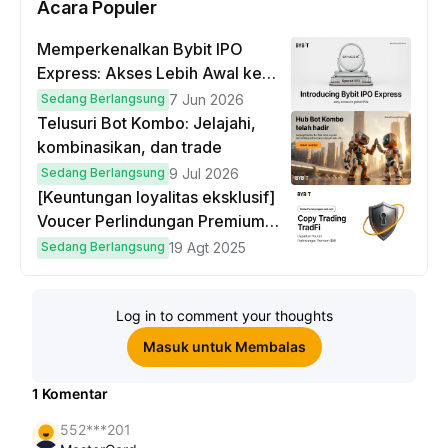
Acara Populer
Memperkenalkan Bybit IPO
Express: Akses Lebih Awal ke
IPO Global!
Sedang Berlangsung
7 Jun 2026
Telusuri Bot Kombo: Jelajahi,
kombinasikan, dan trade
Sedang Berlangsung
9 Jul 2026
[Keuntungan loyalitas eksklusif]
Voucer Perlindungan Premium
hingga $50
Sedang Berlangsung
19 Agt 2025
Log in to comment your thoughts
Masuk untuk Membalas
1
Komentar
552***201