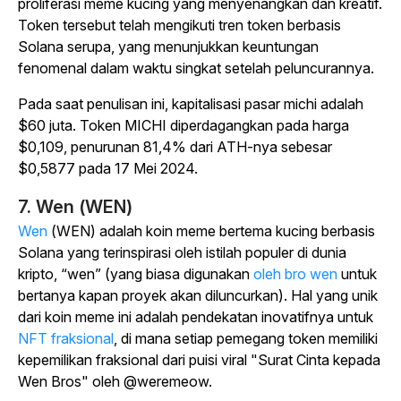
proliferasi meme kucing yang menyenangkan dan kreatif.
Token tersebut telah mengikuti tren token berbasis
Solana serupa, yang menunjukkan keuntungan
fenomenal dalam waktu singkat setelah peluncurannya.
Pada saat penulisan ini, kapitalisasi pasar michi adalah
$60 juta. Token MICHI diperdagangkan pada harga
$0,109, penurunan 81,4% dari ATH-nya sebesar
$0,5877 pada 17 Mei 2024.
7. Wen (WEN)
Wen
(WEN) adalah koin meme bertema kucing berbasis
Solana yang terinspirasi oleh istilah populer di dunia
kripto, “wen” (yang
biasa digunakan
oleh bro wen
untuk
bertanya kapan proyek akan diluncurkan).
Hal yang unik
dari koin meme ini adalah pendekatan inovatifnya untuk
NFT fraksional
, di mana setiap pemegang token memiliki
kepemilikan fraksional dari puisi viral "Surat Cinta kepada
Wen Bros" oleh @weremeow.