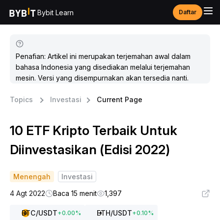
Bybit Learn
Daftar
Penafian: Artikel ini merupakan terjemahan awal dalam
bahasa Indonesia yang disediakan melalui terjemahan
mesin. Versi yang disempurnakan akan tersedia nanti.
Topics
Investasi
Current Page
10 ETF Kripto Terbaik Untuk
Diinvestasikan (Edisi 2022)
Menengah
Investasi
4 Agt 2022
Baca 15 menit
1,397
BTC
/USDT
ETH
/USDT
+
0.00
%
+
0.10
%