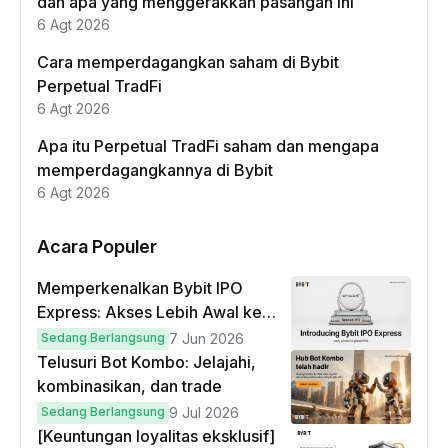
dan apa yang menggerakkan pasangan ini
6 Agt 2026
Cara memperdagangkan saham di Bybit
Perpetual TradFi
6 Agt 2026
Apa itu Perpetual TradFi saham dan mengapa
memperdagangkannya di Bybit
6 Agt 2026
Acara Populer
Memperkenalkan Bybit IPO
Express: Akses Lebih Awal ke
IPO Global!
Sedang Berlangsung
7 Jun 2026
Telusuri Bot Kombo: Jelajahi,
kombinasikan, dan trade
Sedang Berlangsung
9 Jul 2026
[Keuntungan loyalitas eksklusif]