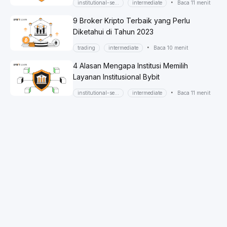
•
institutional-services
intermediate
Baca 11 menit
9 Broker Kripto Terbaik yang Perlu
Diketahui di Tahun 2023
•
trading
intermediate
Baca 10 menit
4 Alasan Mengapa Institusi Memilih
Layanan Institusional Bybit
•
institutional-services
intermediate
Baca 11 menit