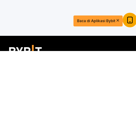
Mulai Berdagang dengan USDT Senilai
$20
Daftar dan deposit untuk mendapatkan $20
Baca di Aplikasi Bybit
sekarang
Gabung
Trade Kapan Saja, Di Mana Saja!
Download Bybit App
Jadilah yang pertama mendapatkan wawasan dan
analisis kritis dunia kripto: berlangganan sekarang ke
nawala kami.
Semua bentuk investasi memiliki risiko,
termasuk risiko kehilangan semua jumlah yang
diinvestasikan. Aktivitas semacam ini mungkin tidak