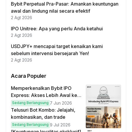
Bybit Perpetual Pra-Pasar: Amankan keuntungan
awal dan lindung nilai secara efektif
2 Agt 2026
IPO Unitree: Apa yang perlu Anda ketahui
2 Agt 2026
USDJPY+ mencapai target kenaikan kami
sebelum intervensi bersejarah Yen!
2 Agt 2026
Acara Populer
Memperkenalkan Bybit IPO
Express: Akses Lebih Awal ke
IPO Global!
Sedang Berlangsung
7 Jun 2026
Telusuri Bot Kombo: Jelajahi,
kombinasikan, dan trade
Sedang Berlangsung
9 Jul 2026
[Keuntungan loyalitas eksklusif]