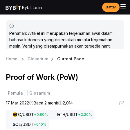
Bybit Learn
Daftar
Penafian: Artikel ini merupakan terjemahan awal dalam
bahasa Indonesia yang disediakan melalui terjemahan
mesin. Versi yang disempurnakan akan tersedia nanti.
Home
Glosarium
Current Page
Proof of Work (PoW)
Pemula
Glosarium
17 Mar 2022
Baca 2 menit
2,014
BTC
/USDT
ETH
/USDT
+
0.80
%
+
2.20
%
SOL
/USDT
+
0.10
%