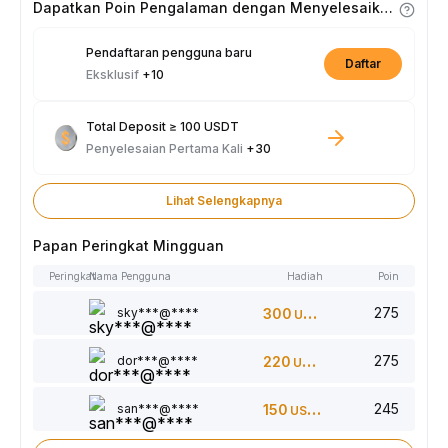
Dapatkan Poin Pengalaman dengan Menyelesaikan Tugas
Pendaftaran pengguna baru
Daftar
Eksklusif
+10
Total Deposit ≥ 100 USDT
Penyelesaian Pertama Kali
+30
Lihat Selengkapnya
Papan Peringkat Mingguan
Peringkat
Nama Pengguna
Hadiah
Poin
275
sky***@****
300
USDT
275
dor***@****
220
USDT
245
san***@****
150
USDT