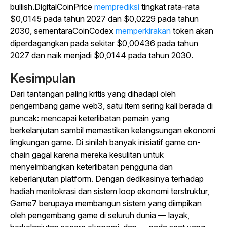
bullish.DigitalCoinPrice
memprediksi
tingkat rata-rata
$0,0145 pada tahun 2027 dan $0,0229 pada tahun
2030, sementaraCoinCodex
memperkirakan
token akan
diperdagangkan pada sekitar $0,00436 pada tahun
2027 dan naik menjadi $0,0144 pada tahun 2030.
Kesimpulan
Dari tantangan paling kritis yang dihadapi oleh
pengembang game web3, satu item sering kali berada di
puncak: mencapai keterlibatan pemain yang
berkelanjutan sambil memastikan kelangsungan ekonomi
lingkungan game. Di sinilah banyak inisiatif game on-
chain gagal karena mereka kesulitan untuk
menyeimbangkan keterlibatan pengguna dan
keberlanjutan platform. Dengan dedikasinya terhadap
hadiah meritokrasi dan sistem loop ekonomi terstruktur,
Game7 berupaya membangun sistem yang diimpikan
oleh pengembang game di seluruh dunia — layak,