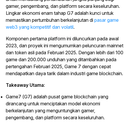
gamer, pengembang, dan platform secara keseluruhan.
Lingkar ekonomi enam tahap G7 adalah kunci untuk
memastikan pertumbuhan berkelanjutan di
pasar game
web3 yang kompetitif dan volatil
.
Komponen pertama platform ini diluncurkan pada awal
2023, dan proyek ini mengumumkan peluncuran mainnet
dan token asli pada Februari 2025. Dengan lebih dari 100
game dan 200.000 unduhan yang ditambahkan pada
pertengahan Februari 2025, Game 7 dengan cepat
mendapatkan daya tarik dalam industri game blockchain.
Takeaway Utama
:
Game7 (G7) adalah pusat game blockchain yang
dirancang untuk menciptakan model ekonomi
berkelanjutan yang menguntungkan gamer,
pengembang, dan platform secara keseluruhan.