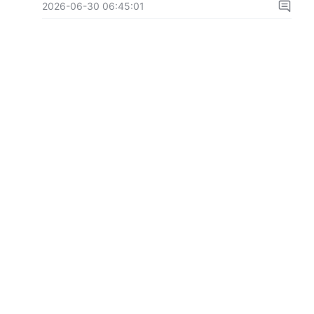
2026-06-30 06:45:01