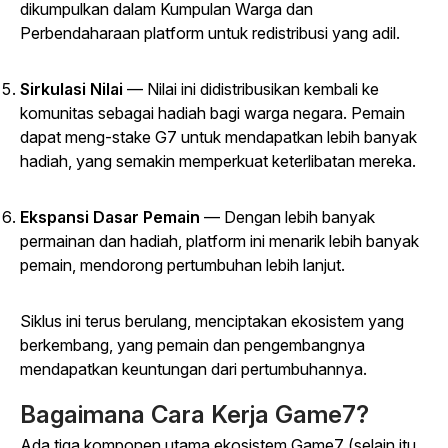
dikumpulkan dalam Kumpulan Warga dan
Perbendaharaan platform untuk redistribusi yang adil.
Sirkulasi Nilai
— Nilai ini didistribusikan kembali ke
komunitas sebagai hadiah bagi warga negara. Pemain
dapat meng-stake G7 untuk mendapatkan lebih banyak
hadiah, yang semakin memperkuat keterlibatan mereka.
Ekspansi Dasar Pemain
— Dengan lebih banyak
permainan dan hadiah, platform ini menarik lebih banyak
pemain, mendorong pertumbuhan lebih lanjut.
Siklus ini terus berulang, menciptakan ekosistem yang
berkembang, yang pemain dan pengembangnya
mendapatkan keuntungan dari pertumbuhannya.
Bagaimana Cara Kerja Game7?
Ada tiga komponen utama ekosistem Game7 (selain itu,