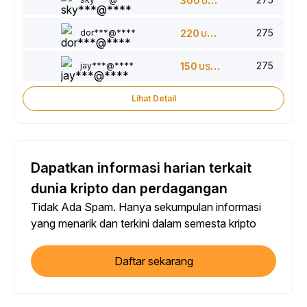
300
USDT
275
dor***@****
220
USDT
275
jay***@****
150
USDT
Lihat Detail
Dapatkan informasi harian terkait
dunia kripto dan perdagangan
Tidak Ada Spam. Hanya sekumpulan informasi
yang menarik dan terkini dalam semesta kripto
Daftar sekarang