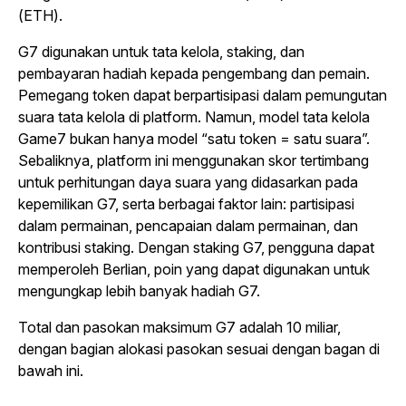
(ETH).
G7 digunakan untuk tata kelola, staking, dan
pembayaran hadiah kepada pengembang dan pemain.
Pemegang token dapat berpartisipasi dalam pemungutan
suara tata kelola di platform. Namun, model tata kelola
Game7 bukan hanya model “satu token = satu suara”.
Sebaliknya, platform ini menggunakan skor tertimbang
untuk perhitungan daya suara yang didasarkan pada
kepemilikan G7, serta berbagai faktor lain: partisipasi
dalam permainan, pencapaian dalam permainan, dan
kontribusi staking. Dengan staking G7, pengguna dapat
memperoleh Berlian, poin yang dapat digunakan untuk
mengungkap lebih banyak hadiah G7.
Total dan pasokan maksimum G7 adalah 10 miliar,
dengan bagian alokasi pasokan sesuai dengan bagan di
bawah ini.