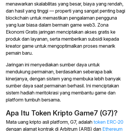
menawarkan skalabilitas yang besar, biaya yang rendah,
dan hasil yang tinggi — properti yang sangat penting bagi
blockchain untuk memastikan pengalaman pengguna
yang luar biasa dalam bermain game web3. Zona
Ekonomi Gratis jaringan menciptakan akses gratis ke
produk dan layanan, serta memberikan subsidi kepada
kreator game untuk mengoptimalkan proses menarik
pemain baru.
Jaringan ini menyediakan sumber daya untuk
mendukung permainan, berdasarkan seberapa baik
kinerjanya, dengan sistem yang membuka lebih banyak
sumber daya saat permainan berhasil. Ini menciptakan
sistem hadiah meritokrasi yang membantu game dan
platform tumbuh bersama.
Apa Itu Token Kripto Game7 (G7)?
Mata uang kripto asli platform, G7, adalah
token ERC-20
dengan alamat kontrak di Arbitrum (ARB) dan
Ethereum