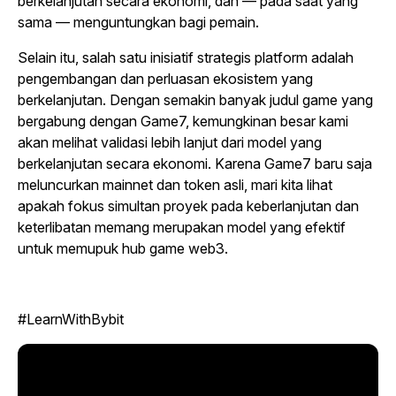
berkelanjutan secara ekonomi, dan — pada saat yang
sama — menguntungkan bagi pemain.
Selain itu, salah satu inisiatif strategis platform adalah
pengembangan dan perluasan ekosistem yang
berkelanjutan. Dengan semakin banyak judul game yang
bergabung dengan Game7, kemungkinan besar kami
akan melihat validasi lebih lanjut dari model yang
berkelanjutan secara ekonomi. Karena Game7 baru saja
meluncurkan mainnet dan token asli, mari kita lihat
apakah fokus simultan proyek pada keberlanjutan dan
keterlibatan memang merupakan model yang efektif
untuk memupuk hub game web3.
#LearnWithBybit