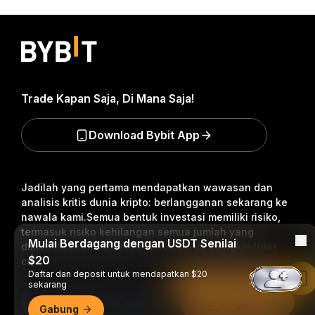
Trade Kapan Saja, Di Mana Saja!
Download Bybit App
Jadilah yang pertama mendapatkan wawasan dan
analisis kritis dunia kripto: berlangganan sekarang ke
nawala kami.
Semua bentuk investasi memiliki risiko,
termasuk risiko kehilangan semua jumlah yang
Mulai Berdagang dengan USDT Senilai
diinvestasikan. Aktivitas semacam ini mungkin tidak
$20
cocok untuk semua orang.
Daftar dan deposit untuk mendapatkan $20
Baca di Aplikasi Bybit
sekarang
Berlangganan
Gabung