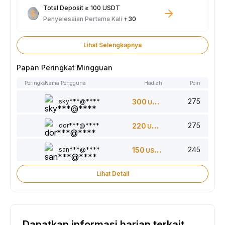
Total Deposit ≥ 100 USDT
Penyelesaian Pertama Kali
+30
Lihat Selengkapnya
Papan Peringkat Mingguan
Peringkat
Nama Pengguna
Hadiah
Poin
275
sky***@****
300
USDT
275
dor***@****
220
USDT
245
san***@****
150
USDT
Lihat Detail
Dapatkan informasi harian terkait