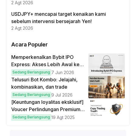
2 Agt 2026
USDJPY+ mencapai target kenaikan kami
sebelum intervensi bersejarah Yen!
2 Agt 2026
Acara Populer
Memperkenalkan Bybit IPO
Express: Akses Lebih Awal ke
IPO Global!
Sedang Berlangsung
7 Jun 2026
Telusuri Bot Kombo: Jelajahi,
kombinasikan, dan trade
Sedang Berlangsung
9 Jul 2026
[Keuntungan loyalitas eksklusif]
Voucer Perlindungan Premium
hingga $50
Sedang Berlangsung
19 Agt 2025