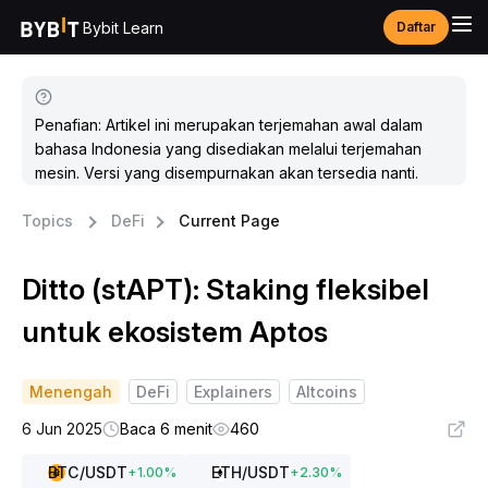
Bybit Learn
Daftar
Penafian: Artikel ini merupakan terjemahan awal dalam
bahasa Indonesia yang disediakan melalui terjemahan
mesin. Versi yang disempurnakan akan tersedia nanti.
Topics
DeFi
Current Page
Ditto (stAPT): Staking fleksibel
untuk ekosistem Aptos
Menengah
DeFi
Explainers
Altcoins
6 Jun 2025
Baca 6 menit
460
BTC
/USDT
ETH
/USDT
+
1.00
%
+
2.30
%