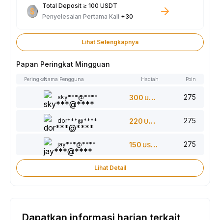
Total Deposit ≥ 100 USDT
Penyelesaian Pertama Kali
+30
Lihat Selengkapnya
Papan Peringkat Mingguan
Peringkat
Nama Pengguna
Hadiah
Poin
275
sky***@****
300
USDT
275
dor***@****
220
USDT
275
jay***@****
150
USDT
Lihat Detail
Dapatkan informasi harian terkait