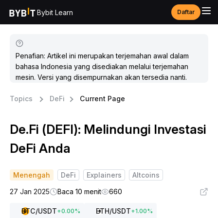
Bybit Learn
Daftar
Penafian: Artikel ini merupakan terjemahan awal dalam
bahasa Indonesia yang disediakan melalui terjemahan
mesin. Versi yang disempurnakan akan tersedia nanti.
Topics
DeFi
Current Page
De.Fi (DEFI): Melindungi Investasi
DeFi Anda
Menengah
DeFi
Explainers
Altcoins
27 Jan 2025
Baca 10 menit
660
BTC
/USDT
ETH
/USDT
+
0.00
%
+
1.00
%