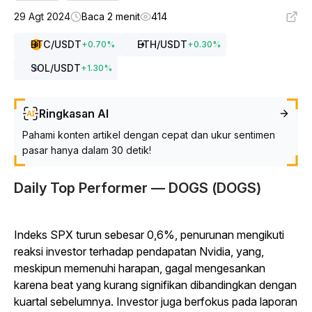
29 Agt 2024
Baca 2 menit
414
BTC
/USDT
ETH
/USDT
+
0.70
%
+
0.30
%
SOL
/USDT
+
1.30
%
Ringkasan AI
Pahami konten artikel dengan cepat dan ukur sentimen
pasar hanya dalam 30 detik!
Daily Top Performer — DOGS (DOGS)
Indeks SPX turun sebesar 0,6%, penurunan mengikuti
reaksi investor terhadap pendapatan Nvidia, yang,
meskipun memenuhi harapan, gagal mengesankan
karena beat yang kurang signifikan dibandingkan dengan
kuartal sebelumnya. Investor juga berfokus pada laporan