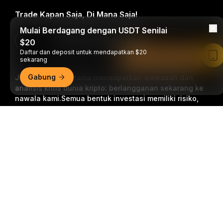
Trade Kapan Saja, Di Mana Saja!
Mulai Berdagang dengan USDT Senilai
Download Bybit App
$20
Daftar dan deposit untuk mendapatkan $20
Baca di Aplikasi Bybit
sekarang
Gabung
Jadilah yang pertama mendapatkan wawasan dan
analisis kritis dunia kripto: berlangganan sekarang ke
nawala kami.
Semua bentuk investasi memiliki risiko,
termasuk risiko kehilangan semua jumlah yang
Ringkasan Mendetail
diinvestasikan. Aktivitas semacam ini mungkin tidak
cocok untuk semua orang.
Berlangganan
Ikuti Kami