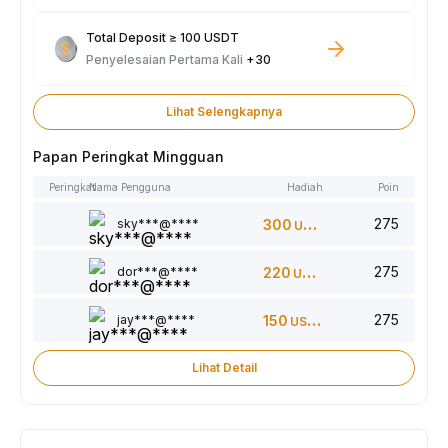
Total Deposit ≥ 100 USDT
Penyelesaian Pertama Kali
+30
Lihat Selengkapnya
Papan Peringkat Mingguan
Peringkat
Nama Pengguna
Hadiah
Poin
275
sky***@****
300
USDT
275
dor***@****
220
USDT
275
jay***@****
150
USDT
Lihat Detail