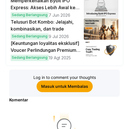
Memperkenalkan Bybit IPO
Express: Akses Lebih Awal ke
IPO Global!
Sedang Berlangsung
7 Jun 2026
Telusuri Bot Kombo: Jelajahi,
kombinasikan, dan trade
Sedang Berlangsung
9 Jul 2026
[Keuntungan loyalitas eksklusif]
Voucer Perlindungan Premium
hingga $50
Sedang Berlangsung
19 Agt 2025
Log in to comment your thoughts
Masuk untuk Membalas
Komentar