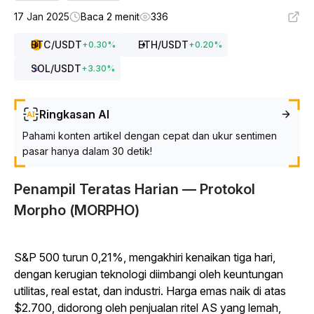
17 Jan 2025
Baca 2 menit
336
BTC
/USDT
ETH
/USDT
+
0.30
%
+
0.20
%
SOL
/USDT
+
3.30
%
Ringkasan AI
Pahami konten artikel dengan cepat dan ukur sentimen
pasar hanya dalam 30 detik!
Penampil Teratas Harian — Protokol
Morpho (MORPHO)
S&P 500 turun 0,21%, mengakhiri kenaikan tiga hari,
dengan kerugian teknologi diimbangi oleh keuntungan
utilitas, real estat, dan industri. Harga emas naik di atas
$2.700, didorong oleh penjualan ritel AS yang lemah,