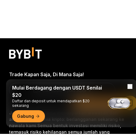
Trade Kapan Saja, Di Mana Saja!
Mulai Berdagang dengan USDT Senilai
Download Bybit App
$20
Daftar dan deposit untuk mendapatkan $20
Baca di Aplikasi Bybit
sekarang
Jadilah yang pertama mendapatkan wawasan dan
Gabung
analisis kritis dunia kripto: berlangganan sekarang ke
nawala kami.
Semua bentuk investasi memiliki risiko,
termasuk risiko kehilangan semua jumlah yang