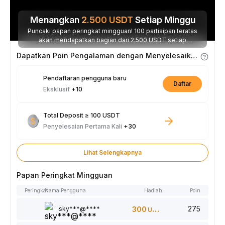
Menangkan
2.500
USDT
Setiap Minggu
Puncaki papan peringkat mingguan! 100 partisipan teratas
akan mendapatkan bagian dari 2.500 USDT setiap
minggunya.
Dapatkan Poin Pengalaman dengan Menyelesaikan Tugas
Pendaftaran pengguna baru
Daftar
Eksklusif
+10
Total Deposit ≥ 100 USDT
Penyelesaian Pertama Kali
+30
Lihat Selengkapnya
Papan Peringkat Mingguan
Peringkat
Nama Pengguna
Hadiah
Poin
275
sky***@****
300
USDT