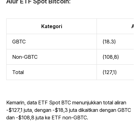
Alur ETF Spot Bitcoin:
Kategori
Alir
GBTC
(18.3)
Non-GBTC
(108,8)
Total
(127,1)
Kemarin, data ETF Spot BTC menunjukkan total aliran
-$127,1 juta, dengan -$18,3 juta dikaitkan dengan GBTC
dan -$108,8 juta ke ETF non-GBTC.