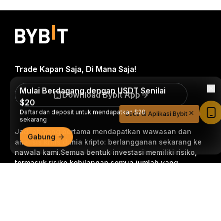
Trade Kapan Saja, Di Mana Saja!
Mulai Berdagang dengan USDT Senilai
Download Bybit App
$20
Daftar dan deposit untuk mendapatkan $20
Baca di Aplikasi Bybit
sekarang
Jadilah yang pertama mendapatkan wawasan dan
Gabung
analisis kritis dunia kripto: berlangganan sekarang ke
nawala kami.
Semua bentuk investasi memiliki risiko,
termasuk risiko kehilangan semua jumlah yang
diinvestasikan. Aktivitas semacam ini mungkin tidak
Ringkasan Mendetail
cocok untuk semua orang.
Berlangganan