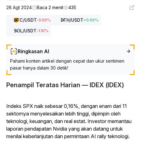
28 Agt 2024
Baca 2 menit
435
BTC
/USDT
ETH
/USDT
-0.50
%
+
0.00
%
SOL
/USDT
-1.10
%
Ringkasan AI
Pahami konten artikel dengan cepat dan ukur sentimen
pasar hanya dalam 30 detik!
Penampil Teratas Harian — IDEX (IDEX)
Indeks SPX naik sebesar 0,16%, dengan enam dari 11
sektornya menyelesaikan lebih tinggi, dipimpin oleh
teknologi, keuangan, dan real estat. Investor memantau
laporan pendapatan Nvidia yang akan datang untuk
menilai keberlanjutan dan permintaan AI rally teknologi.