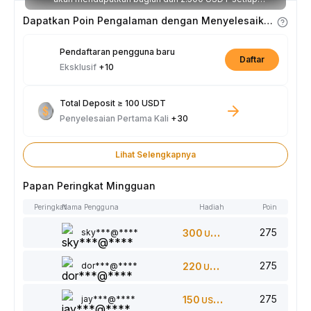
minggunya.
Dapatkan Poin Pengalaman dengan Menyelesaikan Tugas
Pendaftaran pengguna baru
Daftar
Eksklusif
+10
Total Deposit ≥ 100 USDT
Penyelesaian Pertama Kali
+30
Lihat Selengkapnya
Papan Peringkat Mingguan
Peringkat
Nama Pengguna
Hadiah
Poin
275
sky***@****
300
USDT
275
dor***@****
220
USDT
275
jay***@****
150
USDT