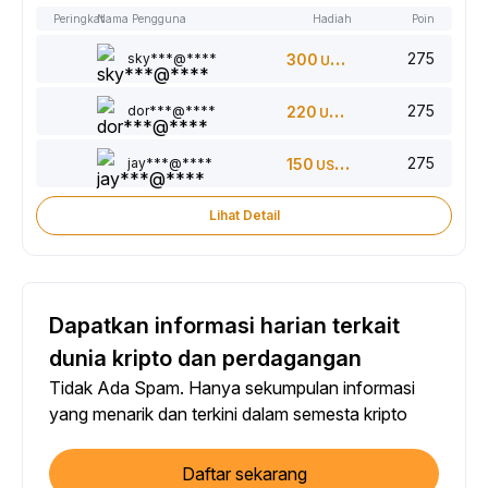
Peringkat
Nama Pengguna
Hadiah
Poin
275
sky***@****
300
USDT
275
dor***@****
220
USDT
275
jay***@****
150
USDT
Lihat Detail
Dapatkan informasi harian terkait
dunia kripto dan perdagangan
Tidak Ada Spam. Hanya sekumpulan informasi
yang menarik dan terkini dalam semesta kripto
Daftar sekarang