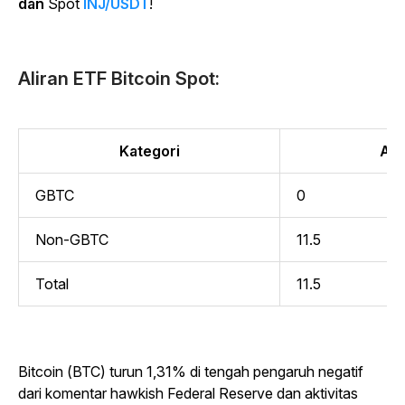
dan
Spot
INJ/USDT
!
Aliran ETF Bitcoin Spot:
Kategori
Alir
GBTC
0
Non-GBTC
11.5
Total
11.5
Bitcoin (BTC) turun 1,31% di tengah pengaruh negatif
dari komentar hawkish Federal Reserve dan aktivitas