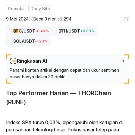
Pemula
Daily Bits
9 Mei 2024
Baca 3 menit
294
BTC
/USDT
ETH
/USDT
-0.40
%
+
0.00
%
SOL
/USDT
-1.20
%
Ringkasan AI
Pahami konten artikel dengan cepat dan ukur sentimen
pasar hanya dalam 30 detik!
Top Performer Harian — THORChain
(RUNE)
Indeks SPX turun 0,03%, dipengaruhi oleh kerugian di
perusahaan teknologi besar. Fokus pasar tetap pada