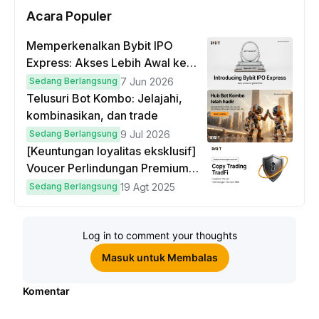
Acara Populer
Memperkenalkan Bybit IPO
Express: Akses Lebih Awal ke
IPO Global!
Sedang Berlangsung
7 Jun 2026
Telusuri Bot Kombo: Jelajahi,
kombinasikan, dan trade
Sedang Berlangsung
9 Jul 2026
[Keuntungan loyalitas eksklusif]
Voucer Perlindungan Premium
hingga $50
Sedang Berlangsung
19 Agt 2025
Log in to comment your thoughts
Masuk untuk Membalas
Komentar