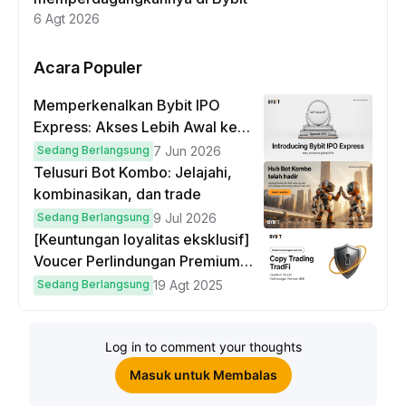
6 Agt 2026
Acara Populer
Memperkenalkan Bybit IPO
Express: Akses Lebih Awal ke
IPO Global!
Sedang Berlangsung
7 Jun 2026
Telusuri Bot Kombo: Jelajahi,
kombinasikan, dan trade
Sedang Berlangsung
9 Jul 2026
[Keuntungan loyalitas eksklusif]
Voucer Perlindungan Premium
hingga $50
Sedang Berlangsung
19 Agt 2025
Log in to comment your thoughts
Masuk untuk Membalas