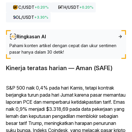
BTC
/USDT
ETH
/USDT
+
0.20
%
+
0.20
%
SOL
/USDT
+
3.30
%
Ringkasan AI
Pahami konten artikel dengan cepat dan ukur sentimen
pasar hanya dalam 30 detik!
Kinerja teratas harian — Aman (SAFE)
S&P 500 naik 0,4% pada hari Kamis, tetapi kontrak
berjangka turun pada hari Jumat karena pasar memantau
laporan PCE dan memperbarui ketidakpastian tarif. Emas
naik 0,9% menjadi $3.318,69 pada data pekerjaan yang
lemah dan keputusan pengadilan memblokir sebagian
besar tarif Trump, meningkatkan harapan penurunan
suku bunga. Indeks Coindesk, yang melacak pasar kripto