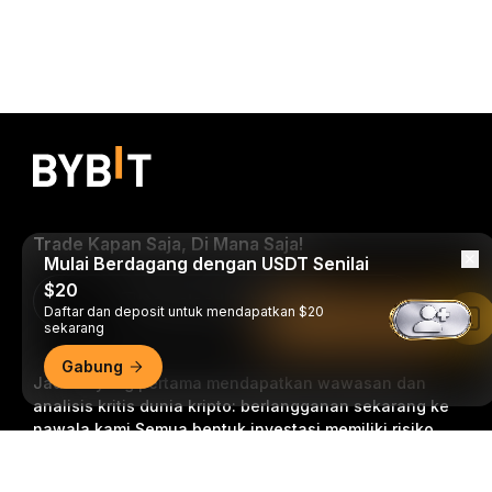
Trade Kapan Saja, Di Mana Saja!
Mulai Berdagang dengan USDT Senilai
$20
Download Bybit App
Daftar dan deposit untuk mendapatkan $20
Baca di Aplikasi Bybit
sekarang
Gabung
Jadilah yang pertama mendapatkan wawasan dan
analisis kritis dunia kripto: berlangganan sekarang ke
nawala kami.
Semua bentuk investasi memiliki risiko,
termasuk risiko kehilangan semua jumlah yang
Ringkasan Mendetail
diinvestasikan. Aktivitas semacam ini mungkin tidak