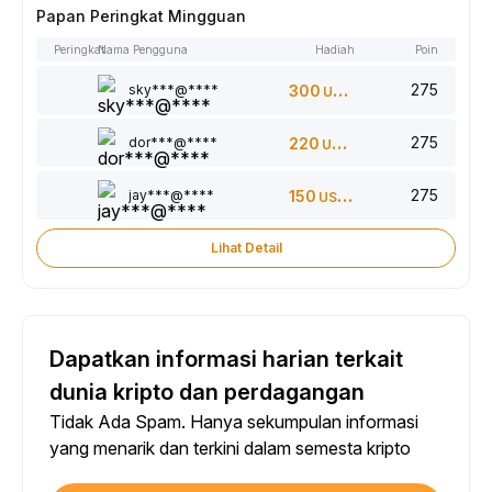
Papan Peringkat Mingguan
Peringkat
Nama Pengguna
Hadiah
Poin
275
sky***@****
300
USDT
275
dor***@****
220
USDT
275
jay***@****
150
USDT
Lihat Detail
Dapatkan informasi harian terkait
dunia kripto dan perdagangan
Tidak Ada Spam. Hanya sekumpulan informasi
yang menarik dan terkini dalam semesta kripto