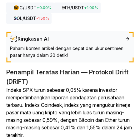
BTC
/USDT
ETH
/USDT
+
0.00
%
+
1.00
%
SOL
/USDT
-1.50
%
Ringkasan AI
Pahami konten artikel dengan cepat dan ukur sentimen
pasar hanya dalam 30 detik!
Penampil Teratas Harian — Protokol Drift
(DRIFT)
Indeks SPX turun sebesar 0,05% karena investor
mempertimbangkan laporan pendapatan perusahaan
terbaru. Indeks Coindesk, indeks yang mengukur kinerja
pasar mata uang kripto yang lebih luas turun masing-
masing sebesar 0,59%, dengan Bitcoin dan Ether turun
masing-masing sebesar 0,41% dan 1,55% dalam 24 jam
terakhir.