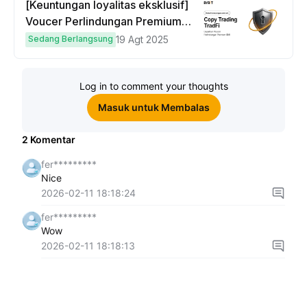
[Keuntungan loyalitas eksklusif]
Voucer Perlindungan Premium
hingga $50
Sedang Berlangsung
19 Agt 2025
Log in to comment your thoughts
Masuk untuk Membalas
2
Komentar
fer*********
Nice
2026-02-11 18:18:24
fer*********
Wow
2026-02-11 18:18:13