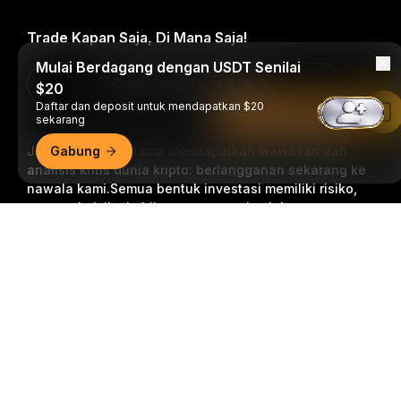
Trade Kapan Saja, Di Mana Saja!
Mulai Berdagang dengan USDT Senilai
Download Bybit App
$20
Daftar dan deposit untuk mendapatkan $20
Baca di Aplikasi Bybit
sekarang
Jadilah yang pertama mendapatkan wawasan dan
Gabung
analisis kritis dunia kripto: berlangganan sekarang ke
nawala kami.
Semua bentuk investasi memiliki risiko,
termasuk risiko kehilangan semua jumlah yang
diinvestasikan. Aktivitas semacam ini mungkin tidak
Ringkasan Mendetail
cocok untuk semua orang.
Berlangganan
Ikuti Kami