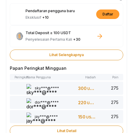
Pendaftaran pengguna baru
Daftar
Eksklusif
+10
Total Deposit ≥ 100 USDT
Penyelesaian Pertama Kali
+30
Lihat Selengkapnya
Papan Peringkat Mingguan
Peringkat
Nama Pengguna
Hadiah
Poin
275
sky***@****
300
USDT
275
dor***@****
220
USDT
275
jay***@****
150
USDT
Lihat Detail