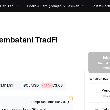
Cari Tahu
Learn & Earn (Pelajari & Hasilkan)
Pusat Per
embatani TradFi
Me
Puncaki 
mend
Dapatkan Poi
1.911,91
SOL
/USDT
73,06
-0.80
%
Pend
Ekskl
Tampilkan Lebih Banyak
 pasar hanya dalam 30 detik!
Tota