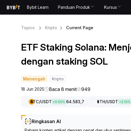
Bybit Learn
Panduan Produk
Kursus
Topics
Kripto
Current Page
ETF Staking Solana: Menj
dengan staking SOL
Menengah
Kripto
Baca 8 menit
949
18 Jun 2025
BTC
/USDT
64.583,7
ETH
/USDT
+
0.50
%
+
2.10
%
Ringkasan AI
Pahami konten artikel dengan cepat dan ukur sentimen