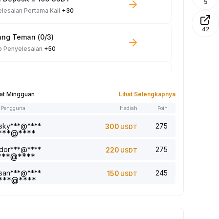
5
lesaian Pertama Kali
+30
42
ng Teman (0/3)
p Penyelesaian
+50
e Spot ≥ 100 USDT
p Penyelesaian
+10
at Mingguan
Lihat Selengkapnya
 Pengguna
Hadiah
Poin
el Dibaca: 0/5
p Penyelesaian
+1
sky***@****
275
300
USDT
dor***@****
275
220
USDT
ahkan komentar (0/5)
p Penyelesaian
+2
san***@****
245
150
USDT
 5 artikel (0/5)
p Penyelesaian
+1