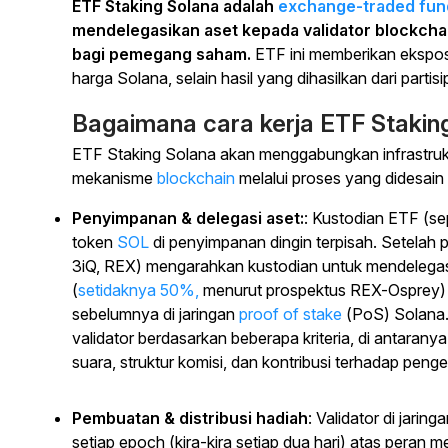
ETF Staking Solana adalah
exchange-traded fun
mendelegasikan aset kepada validator blockcha
bagi pemegang saham.
ETF ini memberikan ekspos
harga Solana, selain hasil yang dihasilkan dari partisi
Bagaimana cara kerja ETF Stakin
ETF Staking Solana akan menggabungkan infrastruk
mekanisme
blockchain
melalui proses yang didesain
Penyimpanan & delegasi aset:
: Kustodian ETF (se
token
SOL
di penyimpanan dingin terpisah. Setelah 
3iQ, REX) mengarahkan kustodian untuk mendelegas
(
setidaknya 50%,
menurut prospektus REX-Osprey) k
sebelumnya di jaringan
proof of stake
(PoS) Solana.
validator berdasarkan beberapa kriteria, di antarany
suara, struktur komisi, dan kontribusi terhadap pe
Pembuatan & distribusi hadiah
: Validator di jar
setiap epoch (kira-kira setiap dua hari) atas peran