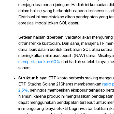
menjaga keamanan jaringan. Hadiah ini kemudian did
dalam hal ini) yang berkontribusi pada konsensus j
Distribusi ini menciptakan aliran pendapatan yang te
apresiasi modal token SOL dasar.
Setelah hadiah diperoleh, validator akan mengurangi
ditransfer ke kustodian. Dari sana, manajer ETF me
dana, baik dalam bentuk tambahan SOL atau setara t
meningkatkan nilai aset bersih (NAV) dana. Misalny
mempertahankan 60%
dari hadiah setelah biaya, 
saham.
Struktur biaya:
ETP kripto berbasis staking menggun
ETP Staking Solana 21Shares membebankan
rasio 
2,5%,
sehingga memberikan eksposur terhadap perge
Namun, karena produk ini menghasilkan pendapatan 
dapat menggunakan pendapatan tersebut untuk me
ini mengurangi biaya efektif bagi investor, bahkan ji