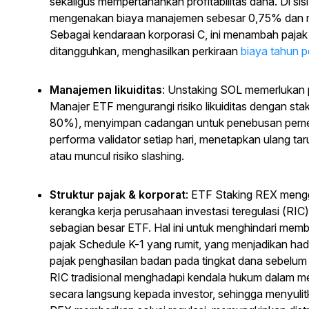
sekaligus mempertahankan profitabilitas dana. Di si
mengenakan biaya manajemen sebesar 0,75% dan m
Sebagai kendaraan korporasi C, ini menambah pajak 
ditangguhkan, menghasilkan perkiraan
biaya tahun 
Manajemen likuiditas
: Unstaking SOL memerlukan p
Manajer ETF mengurangi risiko likuiditas dengan sta
80%), menyimpan cadangan untuk penebusan pem
performa validator setiap hari, menetapkan ulang ta
atau muncul risiko slashing.
Struktur pajak & korporat
: ETF Staking REX men
kerangka kerja perusahaan investasi teregulasi (RIC
sebagian besar ETF. Hal ini untuk menghindari me
pajak Schedule K-1 yang rumit, yang menjadikan hadi
pajak penghasilan badan pada tingkat dana sebelum d
RIC tradisional menghadapi kendala hukum dalam me
secara langsung kepada investor, sehingga menyuli