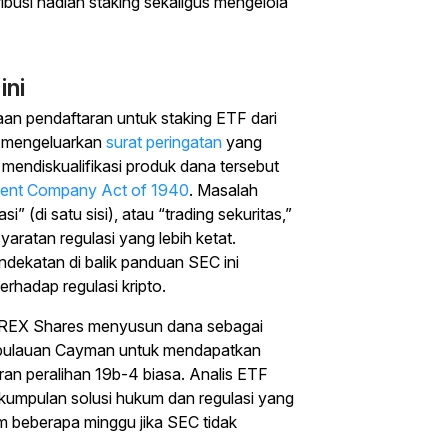
ibusi hadiah staking sekaligus mengelola
ini
an pendaftaran untuk staking ETF dari
t mengeluarkan
surat peringatan
yang
mendiskualifikasi produk dana tersebut
ent Company Act of 1940
. Masalah
 (di satu sisi), atau “trading sekuritas,”
ratan regulasi yang lebih ketat.
dekatan di balik panduan SEC ini
erhadap regulasi kripto.
l, REX Shares menyusun dana sebagai
pulauan Cayman untuk mendapatkan
uran peralihan 19b-4 biasa. Analis ETF
ekumpulan solusi hukum dan regulasi yang
 beberapa minggu jika SEC tidak