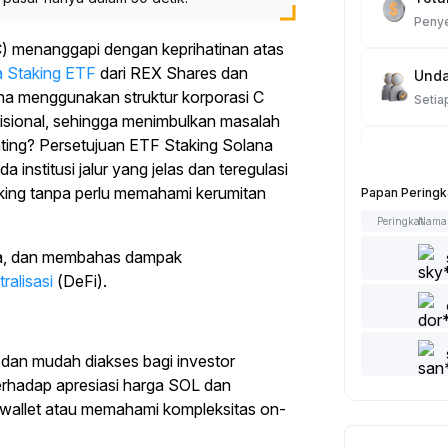
Penye
C) menanggapi dengan keprihatinan atas
 Staking ETF
dari REX Shares dan
Unda
aha menggunakan struktur korporasi C
Setia
isional, sehingga menimbulkan masalah
nting? Persetujuan ETF Staking Solana
Trad
nstitusi jalur yang jelas dan teregulasi
Setia
king tanpa perlu memahami kerumitan
Papan Peringk
Peringkat
Nama
Artik
lana, dan membahas dampak
Setia
ralisasi
(DeFi).
Tamb
Setia
dan mudah diakses bagi investor
terhadap apresiasi harga SOL dan
Sukai
 wallet atau memahami kompleksitas on-
Setia