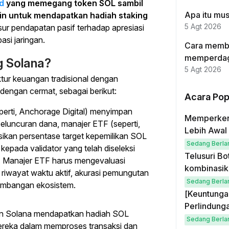
d
yang memegang token SOL sambil
Apa itu mu
in untuk mendapatkan hadiah staking
5 Agt 2026
ur pendapatan pasif terhadap apresiasi
pasi jaringan.
Cara memba
memperdag
g Solana?
5 Agt 2026
tur keuangan tradisional dengan
 dengan cermat, sebagai berikut:
Acara Pop
perti, Anchorage Digital) menyimpan
Memperkena
peluncuran dana, manajer ETF (seperti,
Lebih Awal 
ikan persentase target kepemilikan SOL
Sedang Berla
epada validator yang telah diseleksi
Telusuri Bo
 Manajer ETF harus mengevaluasi
kombinasik
a riwayat waktu aktif, akurasi pemungutan
Sedang Berla
ngembangan ekosistem.
[Keuntungan
Perlindung
ingan Solana mendapatkan hadiah SOL
Sedang Berla
 mereka dalam memproses transaksi dan