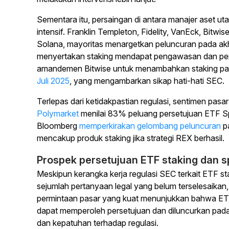
Sementara itu, persaingan di antara manajer aset 
intensif. Franklin Templeton, Fidelity, VanEck, Bitw
Solana, mayoritas menargetkan peluncuran pada ak
menyertakan staking mendapat pengawasan dan penu
amandemen Bitwise untuk menambahkan staking pa
Juli 2025
, yang mengambarkan sikap hati-hati SEC.
Terlepas dari ketidakpastian regulasi, sentimen pasar
Polymarket
menilai 83% peluang persetujuan ETF Spo
Bloomberg
memperkirakan gelombang peluncuran
pa
mencakup produk staking jika strategi REX berhasil.
Prospek persetujuan ETF staking dan s
Meskipun kerangka kerja regulasi SEC terkait ETF 
sejumlah pertanyaan legal yang belum terselesaikan,
permintaan pasar yang kuat menunjukkan bahwa ETF
dapat memperoleh persetujuan dan diluncurkan pada
dan kepatuhan terhadap regulasi.