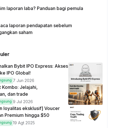
sim laporan laba? Panduan bagi pemula
ca laporan pendapatan sebelum
angkan saham
uler
lkan Bybit IPO Express: Akses
ke IPO Global!
ngsung
7 Jun 2026
t Kombo: Jelajahi,
an, dan trade
ngsung
9 Jul 2026
 loyalitas eksklusif] Voucer
an Premium hingga $50
ngsung
19 Agt 2025