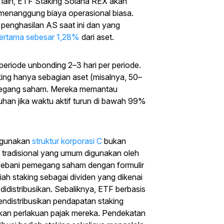
si lain, ETF Staking Solana REX akan
USDT Senilai $20
enanggung biaya operasional biasa.
penghasilan AS saat ini dan yang
Daftar dan deposit untuk mendapatkan $20 sekarang
pertama sebesar 1,28%
dari aset.
Gabung
eriode unbonding 2–3 hari per periode.
king hanya sebagian aset (misalnya, 50–
egang saham. Mereka memantau
ruhan jika waktu aktif turun di bawah 99%
ggunakan
struktur korporasi C
bukan
) tradisional yang umum digunakan oleh
mbebani pemegang saham dengan formulir
ah staking sebagai dividen yang dikenai
idistribusikan. Sebaliknya, ETF berbasis
ndistribusikan pendapatan staking
tkan perlakuan pajak mereka. Pendekatan