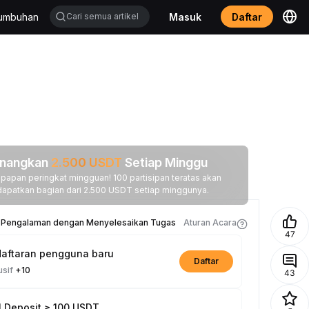
tumbuhan
Masuk
Daftar
nangkan
2.500
USDT
Setiap Minggu
papan peringkat mingguan! 100 partisipan teratas akan
apatkan bagian dari 2.500 USDT setiap minggunya.
n Pengalaman dengan Menyelesaikan Tugas
Aturan Acara
47
aftaran pengguna baru
Daftar
usif
+10
43
l Deposit ≥ 100 USDT