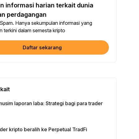
 informasi harian terkait dunia
an artikel di media sosial (0/5)
p Penyelesaian
+2
dan perdagangan
 Spam. Hanya sekumpulan informasi yang
e $100+ dengan Bot
n terkini dalam semesta kripto
p Penyelesaian
+10
Daftar sekarang
fikasi Identitas Anda
lesaian Pertama Kali
+20
lkan Investasi ≥ 10U
lesaian Pertama Kali
+15
rkait
e Futures ≥ $1000
musim laporan laba: Strategi bagi para trader
p Penyelesaian
+15
e Opsi ≥ $2000
ader kripto beralih ke Perpetual TradFi
p Penyelesaian
+10