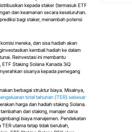
istribusikan kepada staker (termasuk ETF
aringan dan keamanan secara keseluruhan.
rprediksi bagi staker, menambah potensi
 komisi mereka, dan sisa hadiah akan
nginvestasikan kembali hadiah ke dalam
unai. Reinvestasi ini membantu
a, ETF Staking Solana Kanada 3iQ
menyerahkan sisanya kepada pemegang
akan berbagai struktur biaya. Misalnya,
pengeluaran total tahunan (TER) sebesar
rakan harga dan hadiah staking Solana.
tambahan dari staking, manajer dana
ngimbangi biaya manajemen. Pendekatan
ka TER utama tetap tidak berubah,
Mulai Berdagang dengan