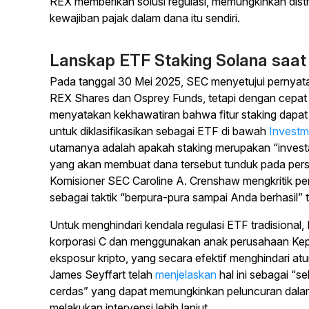
REX memberikan solusi regulasi, memungkinkan distr
kewajiban pajak dalam dana itu sendiri.
Lanskap ETF Staking Solana saat 
Pada tanggal 30 Mei 2025, SEC menyetujui pernyata
REX Shares dan Osprey Funds, tetapi dengan cepa
menyatakan kekhawatiran bahwa fitur staking dapat 
untuk diklasifikasikan sebagai ETF di bawah
Investm
utamanya adalah apakah staking merupakan “investasi”
yang akan membuat dana tersebut tunduk pada persya
Komisioner SEC Caroline A. Crenshaw mengkritik pen
sebagai taktik “berpura-pura sampai Anda berhasil” t
Untuk menghindari kendala regulasi ETF tradisiona
korporasi C dan menggunakan anak perusahaan Ke
eksposur kripto, yang secara efektif menghindari at
James Seyffart telah
menjelaskan
hal ini sebagai “s
cerdas” yang dapat memungkinkan peluncuran dalam
melakukan intervensi lebih lanjut.