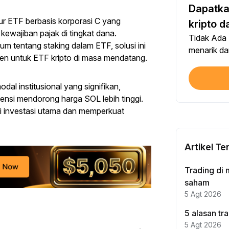
Dapatkan
Bagik
ur ETF berbasis korporasi C yang
Setia
kripto 
kewajiban pajak di tingkat dana.
Tidak Ada
 tentang staking dalam ETF, solusi ini
Trad
menarik da
en untuk ETF kripto di masa mendatang.
Setia
al institusional yang signifikan,
Veri
tensi mendorong harga SOL lebih tinggi.
Penye
egi investasi utama dan memperkuat
Hasi
Penye
Artikel Te
Trad
Trading di 
Setia
saham
5 Agt 2026
Trad
5 alasan tr
Setia
5 Agt 2026