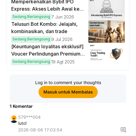
Memperkenalkan Bybit IPO
Express: Akses Lebih Awal ke
IPO Global!
Sedang Berlangsung
7 Jun 2026
Telusuri Bot Kombo: Jelajahi,
kombinasikan, dan trade
Sedang Berlangsung
9 Jul 2026
[Keuntungan loyalitas eksklusif]
Voucer Perlindungan Premium
hingga $50
Sedang Berlangsung
19 Agt 2025
Log in to comment your thoughts
Masuk untuk Membalas
1
Komentar
579***004
luto!
2026-08-06 17:03:54