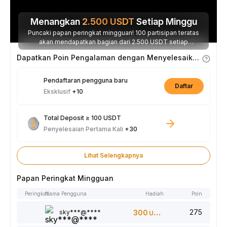
Menangkan
2.500
USDT
Setiap Minggu
Puncaki papan peringkat mingguan! 100 partisipan teratas
akan mendapatkan bagian dari 2.500 USDT setiap
minggunya.
Dapatkan Poin Pengalaman dengan Menyelesaikan Tugas
Pendaftaran pengguna baru
Daftar
Eksklusif
+10
Total Deposit ≥ 100 USDT
Penyelesaian Pertama Kali
+30
Lihat Selengkapnya
Papan Peringkat Mingguan
Peringkat
Nama Pengguna
Hadiah
Poin
275
sky***@****
300
USDT