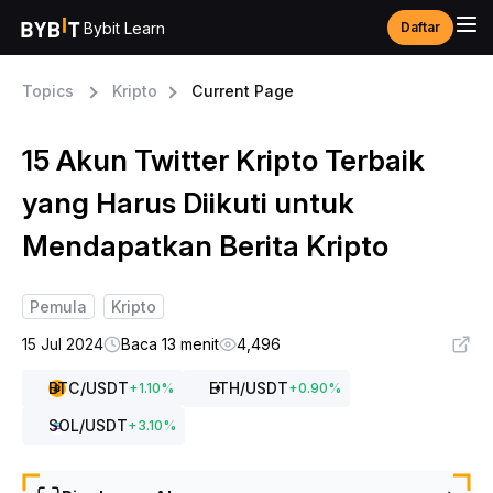
Bybit Learn
Daftar
Topics
Kripto
Current Page
15 Akun Twitter Kripto Terbaik
yang Harus Diikuti untuk
Mendapatkan Berita Kripto
Pemula
Kripto
15 Jul 2024
Baca 13 menit
4,496
BTC
/USDT
ETH
/USDT
+
1.10
%
+
0.90
%
SOL
/USDT
+
3.10
%