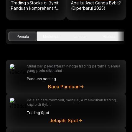
Trading xStocks di Bybit:
Apa Itu Aset Ganda Bybit?
Panduan komprehensif
(Diperbarui 2025)
ke ekuitas on-chain
Pemula
Menengah
Lanjutan
Analisis
Mulai dari pendaftaran hingga trading pertama: Semua
yang perlu diketahui
Panduan penting
Baca Panduan
Pelajari cara membeli, menjual, & melakukan trading
kripto di Bybit
Trading Spot
Jelajahi Spot