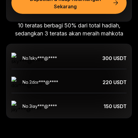
Sekarang
10 teratas berbagi 50% dari total hadiah,
sedangkan 3 teratas akan meraih mahkota
300 USDT
No.
1
sky***@****
220 USDT
No.
2
dor***@****
150 USDT
No.
3
jay***@****