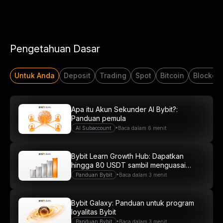
Mulai Berdagang dengan
USDT Senilai $20
Pengetahuan Dasar
Daftar dan deposit untuk mendapatkan $20 sekarang
Untuk Anda
Deposit
Trading
Spot
Bitcoin
Blockch
Gabung
Apa itu Akun Sekunder AI Bybit?:
Panduan pemula
•
AI Subaccount
Baca dalam 6 menit
Bybit Learn Growth Hub: Dapatkan
hingga 80 USDT sambil menguasai
kripto
•
Panduan Bybit
Baca dalam 3 menit
Bybit Galaxy: Panduan untuk program
loyalitas Bybit
•
Panduan Bybit
Baca dalam 3 menit