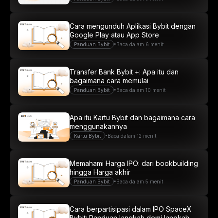
Cara mengunduh Aplikasi Bybit dengan
Google Play atau App Store
•
Panduan Bybit
Baca dalam 6 menit
Transfer Bank Bybit +: Apa itu dan
bagaimana cara memulai
•
Panduan Bybit
Baca dalam 10 menit
Apa itu Kartu Bybit dan bagaimana cara
menggunakannya
•
Kartu Bybit
Baca dalam 12 menit
Memahami Harga IPO: dari bookbuilding
hingga Harga akhir
•
Panduan Bybit
Baca dalam 5 menit
Cara berpartisipasi dalam IPO SpaceX
Bybit: Panduan langkah demi langkah