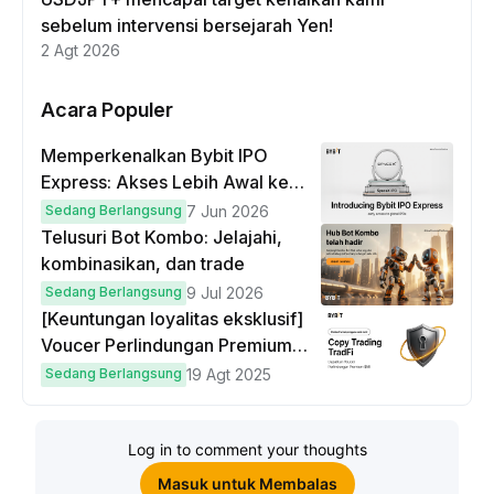
sebelum intervensi bersejarah Yen!
2 Agt 2026
Acara Populer
Memperkenalkan Bybit IPO
Express: Akses Lebih Awal ke
IPO Global!
Sedang Berlangsung
7 Jun 2026
Telusuri Bot Kombo: Jelajahi,
kombinasikan, dan trade
Sedang Berlangsung
9 Jul 2026
[Keuntungan loyalitas eksklusif]
Voucer Perlindungan Premium
hingga $50
Sedang Berlangsung
19 Agt 2025
Log in to comment your thoughts
Masuk untuk Membalas