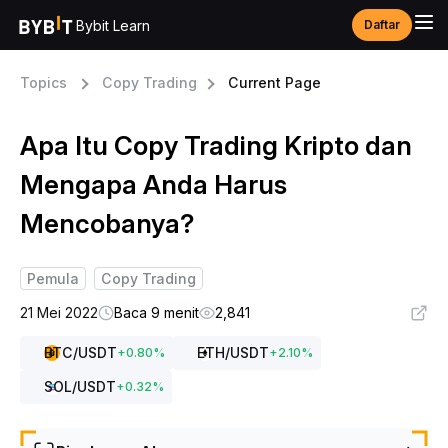
Bybit Learn
Daftar
Topics
Copy Trading
Current Page
Apa Itu Copy Trading Kripto dan
Mengapa Anda Harus
Mencobanya?
Pemula
Copy Trading
21 Mei 2022
Baca 9 menit
2,841
BTC
/USDT
ETH
/USDT
+
0.80
%
+
2.10
%
SOL
/USDT
+
0.32
%