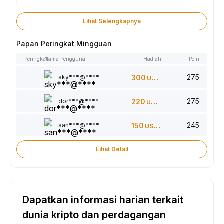
Lihat Selengkapnya
Papan Peringkat Mingguan
Peringkat
Nama Pengguna
Hadiah
Poin
275
sky***@****
300
USDT
275
dor***@****
220
USDT
245
san***@****
150
USDT
Lihat Detail
Dapatkan informasi harian terkait
dunia kripto dan perdagangan