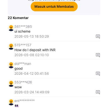
Masuk untuk Membalas
22
Komentar
561***385
ui scheme
2026-05-13 18:50:29
515***157
How do I deposit with INR
2026-05-08 02:10:10
dol***man
good
2026-04-12 00:41:56
553***426
wow
2026-03-24 14:49:09
ent*********