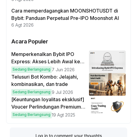
Cara memperdagangkan MOONSHOTUSDT di
Bybit: Panduan Perpetual Pre-IPO Moonshot AI
6 Agt 2026
Acara Populer
Memperkenalkan Bybit IPO
Express: Akses Lebih Awal ke
IPO Global!
Sedang Berlangsung
7 Jun 2026
Telusuri Bot Kombo: Jelajahi,
kombinasikan, dan trade
Sedang Berlangsung
9 Jul 2026
[Keuntungan loyalitas eksklusif]
Voucer Perlindungan Premium
hingga $50
Sedang Berlangsung
19 Agt 2025
Log in to comment your thoughts