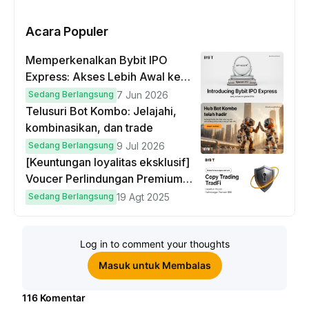
Acara Populer
Memperkenalkan Bybit IPO
Express: Akses Lebih Awal ke
IPO Global!
Sedang Berlangsung
7 Jun 2026
Telusuri Bot Kombo: Jelajahi,
kombinasikan, dan trade
Sedang Berlangsung
9 Jul 2026
[Keuntungan loyalitas eksklusif]
Voucer Perlindungan Premium
hingga $50
Sedang Berlangsung
19 Agt 2025
Log in to comment your thoughts
Masuk untuk Membalas
116
Komentar