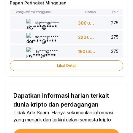
Papan Peringkat Mingguan
Peringkat
Nama Pengguna
Hadiah
Poin
275
sky***@****
300
USDT
275
dor***@****
220
USDT
275
jay***@****
150
USDT
Lihat Detail
Dapatkan informasi harian terkait
dunia kripto dan perdagangan
Tidak Ada Spam. Hanya sekumpulan informasi
yang menarik dan terkini dalam semesta kripto