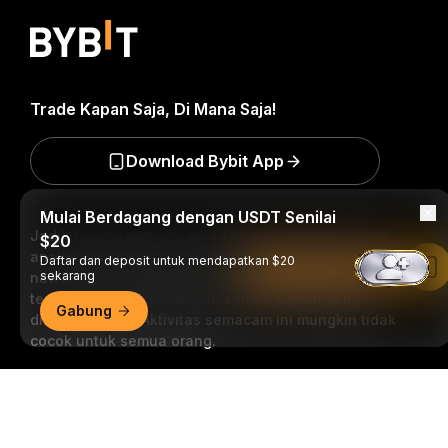
Trade Kapan Saja, Di Mana Saja!
Download Bybit App
Mulai Berdagang dengan USDT Senilai
Jadilah yang pertama mendapatkan wawasan dan
$20
analisis kritis dunia kripto: berlangganan sekarang ke
Daftar dan deposit untuk mendapatkan $20
Baca di Aplikasi Bybit
sekarang
nawala kami.
Semua bentuk investasi memiliki risiko,
termasuk risiko kehilangan semua jumlah yang
Gabung
diinvestasikan. Aktivitas semacam ini mungkin tidak
cocok untuk semua orang.
Ringkasan Mendetail
Berlangganan