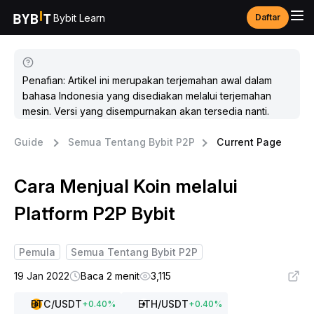
Bybit Learn
Daftar
Penafian: Artikel ini merupakan terjemahan awal dalam
bahasa Indonesia yang disediakan melalui terjemahan
mesin. Versi yang disempurnakan akan tersedia nanti.
Guide
Semua Tentang Bybit P2P
Current Page
Cara Menjual Koin melalui
Platform P2P Bybit
Pemula
Semua Tentang Bybit P2P
19 Jan 2022
Baca 2 menit
3,115
BTC
/USDT
ETH
/USDT
+
0.40
%
+
0.40
%