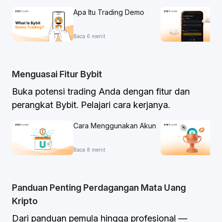
Apa Itu Trading Demo
Bybit?
Baca 6 menit
Menguasai Fitur Bybit
Buka potensi trading Anda dengan fitur dan
perangkat Bybit. Pelajari cara kerjanya.
Cara Menggunakan Akun
Perdagangan Terpadu
Bybit untuk Manajemen
Baca 8 menit
Risiko yang Efektif
Panduan Penting Perdagangan Mata Uang
Kripto
Dari panduan pemula hingga profesional —