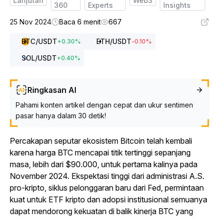
Lanjutan
Web3
360
Experts
Insights
25 Nov 2024
Baca 6 menit
667
BTC
/USDT
ETH
/USDT
+
0.30
%
-0.10
%
SOL
/USDT
+
0.40
%
Ringkasan AI
Pahami konten artikel dengan cepat dan ukur sentimen
pasar hanya dalam 30 detik!
Percakapan seputar ekosistem Bitcoin telah kembali
karena harga BTC mencapai titik tertinggi sepanjang
masa, lebih dari $90.000, untuk pertama kalinya pada
November 2024. Ekspektasi tinggi dari administrasi A.S.
pro-kripto, siklus pelonggaran baru dari Fed, permintaan
kuat untuk ETF kripto dan adopsi institusional semuanya
dapat mendorong kekuatan di balik kinerja BTC yang