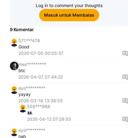
Log in to comment your thoughts
Masuk untuk Membalas
9
Komentar
571***478
Good
2026-07-05 00:05:37
mes*********
btc
2026-04-07 07:44:22
eyo*********
yayay
2026-03-18 13:38:55
556***968
2026-04-12 07:28:55
eyo*********
nah