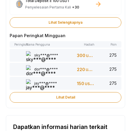
Total Deposit ≥ 100 USDT
Penyelesaian Pertama Kali
+30
Lihat Selengkapnya
Papan Peringkat Mingguan
Peringkat
Nama Pengguna
Hadiah
Poin
275
sky***@****
300
USDT
275
dor***@****
220
USDT
275
jay***@****
150
USDT
Lihat Detail
Dapatkan informasi harian terkait