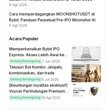
6 Agt 2026
Cara memperdagangkan MOONSHOTUSDT di
Bybit: Panduan Perpetual Pre-IPO Moonshot AI
6 Agt 2026
Acara Populer
Memperkenalkan Bybit IPO
Express: Akses Lebih Awal ke
IPO Global!
Sedang Berlangsung
7 Jun 2026
Telusuri Bot Kombo: Jelajahi,
kombinasikan, dan trade
Sedang Berlangsung
9 Jul 2026
[Keuntungan loyalitas eksklusif]
Voucer Perlindungan Premium
hingga $50
Sedang Berlangsung
19 Agt 2025