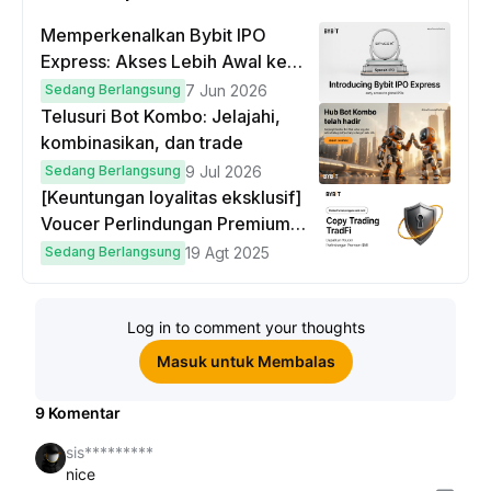
Memperkenalkan Bybit IPO
Express: Akses Lebih Awal ke
IPO Global!
Sedang Berlangsung
7 Jun 2026
Telusuri Bot Kombo: Jelajahi,
kombinasikan, dan trade
Sedang Berlangsung
9 Jul 2026
[Keuntungan loyalitas eksklusif]
Voucer Perlindungan Premium
hingga $50
Sedang Berlangsung
19 Agt 2025
Log in to comment your thoughts
Masuk untuk Membalas
9
Komentar
sis*********
nice