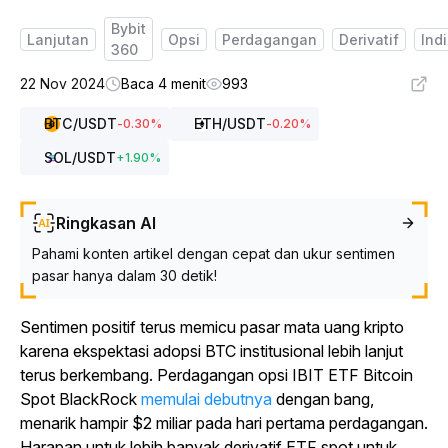
Bybit
Lanjutan
Opsi
Perdagangan
Derivatif
Ind
360
22 Nov 2024
Baca 4 menit
993
BTC
/USDT
ETH
/USDT
-0.30
%
-0.20
%
SOL
/USDT
+
1.90
%
Ringkasan AI
Pahami konten artikel dengan cepat dan ukur sentimen
pasar hanya dalam 30 detik!
Sentimen positif terus memicu pasar mata uang kripto
karena ekspektasi adopsi BTC institusional lebih lanjut
terus berkembang.
Perdagangan opsi IBIT ETF Bitcoin
Spot BlackRock
memulai debutnya
dengan bang,
menarik hampir $2 miliar pada hari pertama perdagangan.
Harapan untuk lebih banyak derivatif ETF spot untuk