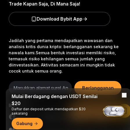
Trade Kapan Saja, Di Mana Saja!
Download Bybit App
Jadilah yang pertama mendapatkan wawasan dan
analisis kritis dunia kripto: berlangganan sekarang ke
nawala kami.
Semua bentuk investasi memiliki risiko,
termasuk risiko kehilangan semua jumlah yang
diinvestasikan. Aktivitas semacam ini mungkin tidak
cocok untuk semua orang.
Berlangganan
Mulai Berdagang dengan USDT Senilai
$20
Ikuti Kami
Daftar dan deposit untuk mendapatkan $20
Baca di Aplikasi Bybit
sekarang
Gabung