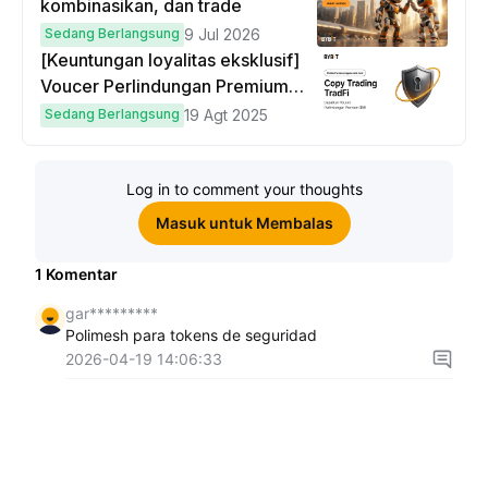
kombinasikan, dan trade
Sedang Berlangsung
9 Jul 2026
[Keuntungan loyalitas eksklusif]
Voucer Perlindungan Premium
hingga $50
Sedang Berlangsung
19 Agt 2025
Log in to comment your thoughts
Masuk untuk Membalas
1
Komentar
gar*********
Polimesh para tokens de seguridad
2026-04-19 14:06:33