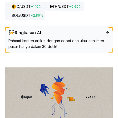
BTC
/USDT
ETH
/USDT
+
1.10
%
+
0.60
%
SOL
/USDT
+
2.80
%
Ringkasan AI
Pahami konten artikel dengan cepat dan ukur sentimen
pasar hanya dalam 30 detik!