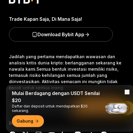
Trade Kapan Saja, Di Mana Saja!
Download Bybit App
Jadilah yang pertama mendapatkan wawasan dan
analisis kritis dunia kripto: berlangganan sekarang ke
nawala kami.
Semua bentuk investasi memiliki risiko,
termasuk risiko kehilangan semua jumlah yang
diinvestasikan. Aktivitas semacam ini mungkin tidak
cocok untuk semua orang.
Mulai Berdagang dengan USDT Senilai
$20
Berlangganan
Daftar dan deposit untuk mendapatkan $20
Baca di Aplikasi Bybit
sekarang
Gabung
Ikuti Kami