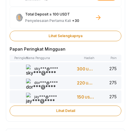
Total Deposit ≥ 100 USDT
Penyelesaian Pertama Kali
+30
Lihat Selengkapnya
Papan Peringkat Mingguan
Peringkat
Nama Pengguna
Hadiah
Poin
275
sky***@****
300
USDT
275
dor***@****
220
USDT
275
jay***@****
150
USDT
Lihat Detail