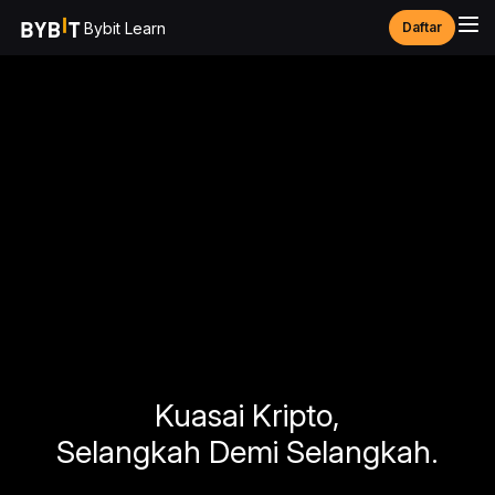
Bybit Learn
Daftar
Kuasai Kripto,
Selangkah Demi Selangkah.