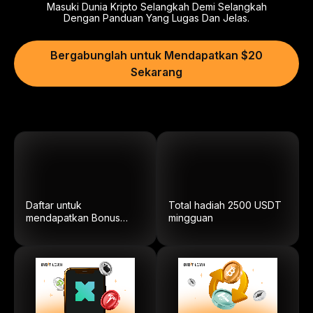
Masuki Dunia Kripto Selangkah Demi Selangkah
Dengan Panduan Yang Lugas Dan Jelas.
Bergabunglah untuk Mendapatkan $20
Sekarang
Daftar untuk
Total hadiah
2500
USDT
mendapatkan Bonus
mingguan
$5.100.