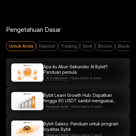
Pengetahuan Dasar
Untuk Anda
Deposit
Trading
Spot
Bitcoin
Blockch
Apa itu Akun Sekunder AI Bybit?:
Panduan pemula
•
AI Subaccount
Baca dalam 6 menit
Bybit Learn Growth Hub: Dapatkan
hingga 80 USDT sambil menguasai
kripto
•
Panduan Bybit
Baca dalam 3 menit
Bybit Galaxy: Panduan untuk program
loyalitas Bybit
•
Panduan Bybit
Baca dalam 3 menit