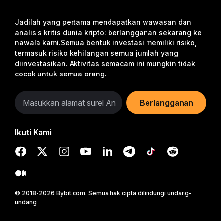
Jadilah yang pertama mendapatkan wawasan dan
analisis kritis dunia kripto: berlangganan sekarang ke
nawala kami.
Semua bentuk investasi memiliki risiko,
termasuk risiko kehilangan semua jumlah yang
diinvestasikan. Aktivitas semacam ini mungkin tidak
cocok untuk semua orang.
Berlangganan
Ikuti Kami
© 2018-2026 Bybit.com. Semua hak cipta dilindungi undang-
undang.