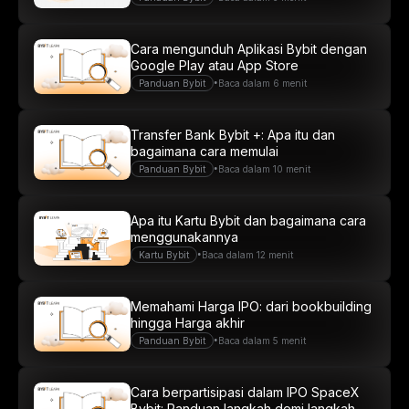
Cara mengunduh Aplikasi Bybit dengan
Google Play atau App Store
•
Panduan Bybit
Baca dalam 6 menit
Transfer Bank Bybit +: Apa itu dan
bagaimana cara memulai
•
Panduan Bybit
Baca dalam 10 menit
Apa itu Kartu Bybit dan bagaimana cara
menggunakannya
•
Kartu Bybit
Baca dalam 12 menit
Memahami Harga IPO: dari bookbuilding
hingga Harga akhir
•
Panduan Bybit
Baca dalam 5 menit
Cara berpartisipasi dalam IPO SpaceX
Bybit: Panduan langkah demi langkah