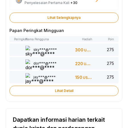
Penyelesaian Pertama Kali
+30
Lihat Selengkapnya
Papan Peringkat Mingguan
Peringkat
Nama Pengguna
Hadiah
Poin
275
sky***@****
300
USDT
275
dor***@****
220
USDT
275
jay***@****
150
USDT
Lihat Detail
Dapatkan informasi harian terkait