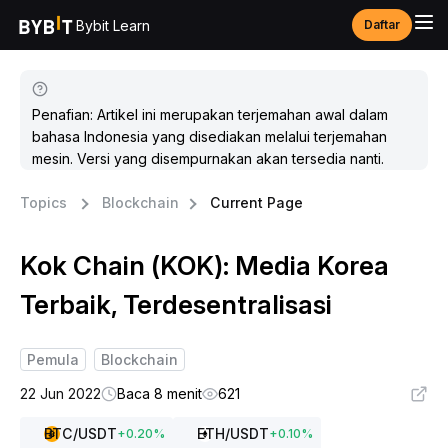
Bybit Learn
Daftar
Penafian: Artikel ini merupakan terjemahan awal dalam
bahasa Indonesia yang disediakan melalui terjemahan
mesin. Versi yang disempurnakan akan tersedia nanti.
Topics
Blockchain
Current Page
Kok Chain (KOK): Media Korea
Terbaik, Terdesentralisasi
Pemula
Blockchain
22 Jun 2022
Baca 8 menit
621
BTC
/USDT
ETH
/USDT
+
0.20
%
+
0.10
%