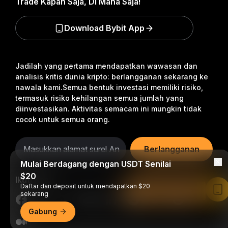
Trade Kapan Saja, Di Mana Saja!
Download Bybit App
Jadilah yang pertama mendapatkan wawasan dan
analisis kritis dunia kripto: berlangganan sekarang ke
nawala kami.
Semua bentuk investasi memiliki risiko,
termasuk risiko kehilangan semua jumlah yang
diinvestasikan. Aktivitas semacam ini mungkin tidak
cocok untuk semua orang.
Berlangganan
Mulai Berdagang dengan USDT Senilai
$20
Ikuti Kami
Daftar dan deposit untuk mendapatkan $20
Baca di Aplikasi Bybit
sekarang
Gabung