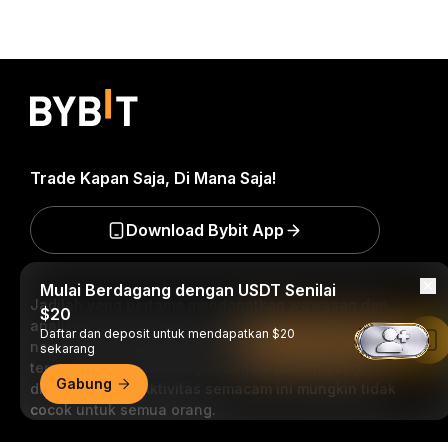
Trade Kapan Saja, Di Mana Saja!
Download Bybit App
Mulai Berdagang dengan USDT Senilai
Jadilah yang pertama mendapatkan wawasan dan
$20
analisis kritis dunia kripto: berlangganan sekarang ke
Daftar dan deposit untuk mendapatkan $20
Baca di Aplikasi Bybit
nawala kami.
Semua bentuk investasi memiliki risiko,
sekarang
termasuk risiko kehilangan semua jumlah yang
Gabung
diinvestasikan. Aktivitas semacam ini mungkin tidak
cocok untuk semua orang.