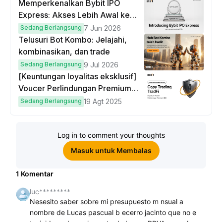
Memperkenalkan Bybit IPO
Express: Akses Lebih Awal ke
IPO Global!
Sedang Berlangsung
7 Jun 2026
Telusuri Bot Kombo: Jelajahi,
kombinasikan, dan trade
Sedang Berlangsung
9 Jul 2026
[Keuntungan loyalitas eksklusif]
Voucer Perlindungan Premium
hingga $50
Sedang Berlangsung
19 Agt 2025
Log in to comment your thoughts
Masuk untuk Membalas
1
Komentar
luc*********
Nesesito saber sobre mi presupuesto m nsual a
nombre de Lucas pascual b ecerro jacinto que no e