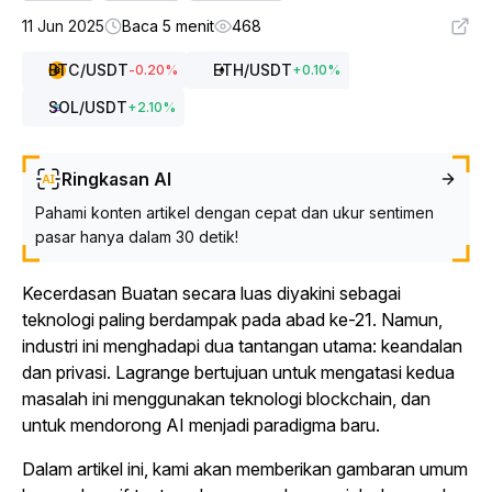
11 Jun 2025
Baca 5 menit
468
BTC
/USDT
ETH
/USDT
-0.20
%
+
0.10
%
SOL
/USDT
+
2.10
%
Ringkasan AI
Pahami konten artikel dengan cepat dan ukur sentimen
pasar hanya dalam 30 detik!
Kecerdasan Buatan secara luas diyakini sebagai
teknologi paling berdampak pada abad ke-21. Namun,
industri ini menghadapi dua tantangan utama: keandalan
dan privasi. Lagrange bertujuan untuk mengatasi kedua
masalah ini menggunakan teknologi blockchain, dan
untuk mendorong AI menjadi paradigma baru.
Dalam artikel ini, kami akan memberikan gambaran umum