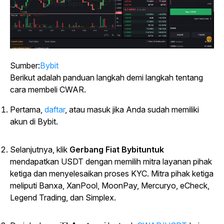
Sumber:
Bybit
Berikut adalah panduan langkah demi langkah tentang
cara membeli CWAR.
Pertama,
daftar
, atau masuk jika Anda sudah memiliki
akun di Bybit.
Selanjutnya, klik
Gerbang Fiat Bybituntuk
mendapatkan USDT dengan memilih mitra layanan pihak
ketiga dan menyelesaikan proses KYC. Mitra pihak ketiga
meliputi Banxa, XanPool, MoonPay, Mercuryo, eCheck,
Legend Trading, dan Simplex.