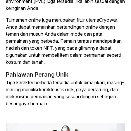
environment (PvE) juga tersedia, jika lebih sesuai dengan
keinginan Anda.
Turnamen online juga merupakan fitur utama
Cryowar
.
Anda dapat memainkan pertandingan online dengan
teman dan musuh Anda dalam mode dan peta
permainan yang berbeda. Pemain teratas mendapatkan
hadiah dan token NFT, yang pada gilirannya dapat
digunakan untuk membeli item dalam permainan seperti
kostum dan tanah.
Pahlawan Perang Unik
Tiga karakter berbeda tersedia untuk dimainkan, masing-
masing memiliki karakteristik unik, gaya bertarung, dan
mekanisme permainan yang sesuai dengan sebagian
besar gaya bermain.