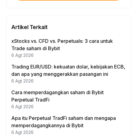
Artikel Terkait
xStocks vs. CFD vs. Perpetuals: 3 cara untuk
Trade saham di Bybit
6 Agt 2026
Trading EUR/USD: kekuatan dolar, kebijakan ECB,
dan apa yang menggerakkan pasangan ini
6 Agt 2026
Cara memperdagangkan saham di Bybit
Perpetual TradFi
6 Agt 2026
Apa itu Perpetual TradFi saham dan mengapa
memperdagangkannya di Bybit
6 Agt 2026