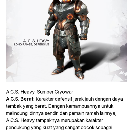
A.C.S. Heavy. Sumber:
Cryowar
A.C.S. Berat
: Karakter defensif jarak jauh dengan daya
tembak yang berat. Dengan kemampuannya untuk
melindungi dirinya sendiri dan pemain ramah lainnya,
A.C.S. Heavy tampaknya merupakan karakter
pendukung yang kuat yang sangat cocok sebagai