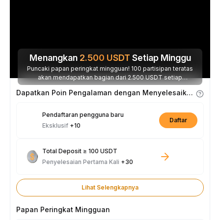
Menangkan
2.500
USDT
Setiap Minggu
Puncaki papan peringkat mingguan! 100 partisipan teratas
akan mendapatkan bagian dari 2.500 USDT setiap
minggunya.
Dapatkan Poin Pengalaman dengan Menyelesaikan Tugas
Pendaftaran pengguna baru
Daftar
Eksklusif
+10
Total Deposit ≥ 100 USDT
Penyelesaian Pertama Kali
+30
Lihat Selengkapnya
Papan Peringkat Mingguan