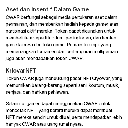
Aset dan Insentif Dalam Game
CWAR berfungsi sebagai media pertukaran aset dalam
permainan, dan memberikan hadiah kepada gamer atas
partisipasi aktif mereka. Token dapat digunakan untuk
membeli item seperti kostum, peningkatan, dan konten
game lainnya dari toko game. Pemain terampil yang
memenangkan turnamen dan pertempuran multipemain
juga akan mendapatkan token CWAR.
KriovarNFT
Token CWAR juga mendukung pasar NFT
Cryowar
, yang
memurnikan barang-barang seperti seni, kostum, musik,
senjata, dan bahkan pahlawan.
Selain itu, gamer dapat menggunakan CWAR untuk
mencetak NFT, yang berarti mereka dapat membuat
NFT mereka sendiri untuk dijual, serta mendapatkan lebih
banyak CWAR atau uang tunai nyata.