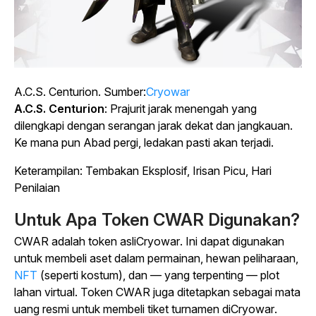
A.C.S. Centurion. Sumber:
Cryowar
A.C.S. Centurion
: Prajurit jarak menengah yang
dilengkapi dengan serangan jarak dekat dan jangkauan.
Ke mana pun Abad pergi, ledakan pasti akan terjadi.
Keterampilan: Tembakan Eksplosif, Irisan Picu, Hari
Penilaian
Untuk Apa Token CWAR Digunakan?
CWAR adalah token asli
Cryowar
. Ini dapat digunakan
untuk membeli aset dalam permainan, hewan peliharaan,
NFT
(seperti kostum), dan — yang terpenting — plot
lahan virtual. Token CWAR juga ditetapkan sebagai mata
uang resmi untuk membeli tiket turnamen di
Cryowar
.