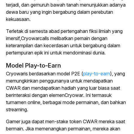
terjadi, dan gemuruh bawah tanah menunjukkan adanya
dewa baru yang ingin bergabung dalam perebutan
kekuasaan.
Terletak di semesta abad pertengahan fiksi ilmiah yang
imersif,
Cryowar
calls melibatkan pemain dengan
keterampilan dan kecerdasan untuk bergabung dalam
pertempuran epik ini untuk mendominasi dunia.
Model Play-to-Earn
Cryowar
is berdasarkan model P2E (
play-to-earn
), yang
memungkinkan penggunanya untuk mendapatkan
CWAR dan mendapatkan hadiah yang luar biasa saat
berinteraksi dengan elemen
Cryowar
. Ini termasuk
turnamen online, berbagai mode permainan, dan bahkan
streaming.
Gamer juga dapat men-stake token CWAR mereka saat
bermain. Jika memenangkan permainan, mereka akan