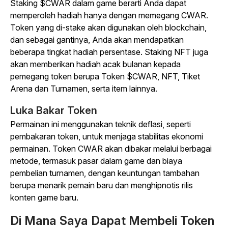
Staking $CWAR dalam game berarti Anda dapat
memperoleh hadiah hanya dengan memegang CWAR.
Token yang di-stake akan digunakan oleh blockchain,
dan sebagai gantinya, Anda akan mendapatkan
beberapa tingkat hadiah persentase. Staking NFT juga
akan memberikan hadiah acak bulanan kepada
pemegang token berupa Token $CWAR, NFT, Tiket
Arena dan Turnamen, serta item lainnya.
Luka Bakar Token
Permainan ini menggunakan teknik deflasi, seperti
pembakaran token, untuk menjaga stabilitas ekonomi
permainan. Token CWAR akan dibakar melalui berbagai
metode, termasuk pasar dalam game dan biaya
pembelian turnamen, dengan keuntungan tambahan
berupa menarik pemain baru dan menghipnotis rilis
konten game baru.
Di Mana Saya Dapat Membeli Token