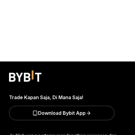
Trade Kapan Saja, Di Mana Saja!
Download Bybit App