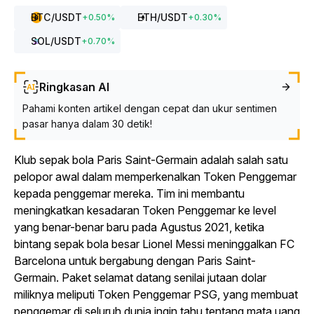
BTC
/USDT
ETH
/USDT
+
0.50
%
+
0.30
%
SOL
/USDT
+
0.70
%
Ringkasan AI
Pahami konten artikel dengan cepat dan ukur sentimen
pasar hanya dalam 30 detik!
Klub sepak bola Paris Saint-Germain adalah salah satu
pelopor awal dalam memperkenalkan Token Penggemar
kepada penggemar mereka. Tim ini membantu
meningkatkan kesadaran Token Penggemar ke level
yang benar-benar baru pada Agustus 2021, ketika
bintang sepak bola besar Lionel Messi meninggalkan FC
Barcelona untuk bergabung dengan Paris Saint-
Germain. Paket selamat datang senilai jutaan dolar
miliknya meliputi Token Penggemar PSG, yang membuat
penggemar di seluruh dunia ingin tahu tentang mata uang