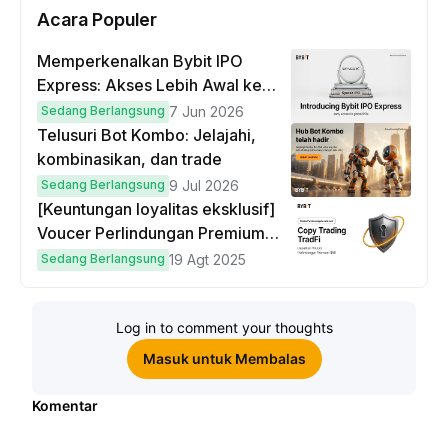
Acara Populer
Memperkenalkan Bybit IPO
Express: Akses Lebih Awal ke
IPO Global!
Sedang Berlangsung
7 Jun 2026
Telusuri Bot Kombo: Jelajahi,
kombinasikan, dan trade
Sedang Berlangsung
9 Jul 2026
[Keuntungan loyalitas eksklusif]
Voucer Perlindungan Premium
hingga $50
Sedang Berlangsung
19 Agt 2025
Log in to comment your thoughts
Masuk untuk Membalas
Komentar