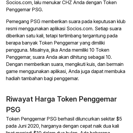
Socios.com, lalu menukar CHZ Anda dengan Token
Penggemar PSG.
Pemegang PSG memberikan suara pada keputusan klub
resmi menggunakan aplikasi Socios.com. Setiap suara
diberikan satu kali, tetapi tertimbang tergantung pada
berapa banyak Token Penggemar yang dimiliki
pengguna. Misalnya, jika Anda memiliki 10 Token
Penggemar, suara Anda akan dihitung sebagai 10.
Dengan memberikan suara, mengikuti kuis, dan bermain
game menggunakan aplikasi, Anda juga dapat membuka
hadiah tambahan bagi penggemar.
Riwayat Harga Token Penggemar
PSG
Token Penggemar PSG berhasil diluncurkan sekitar $5
pada Juni 2020, harganya dengan cepat naik dua kali