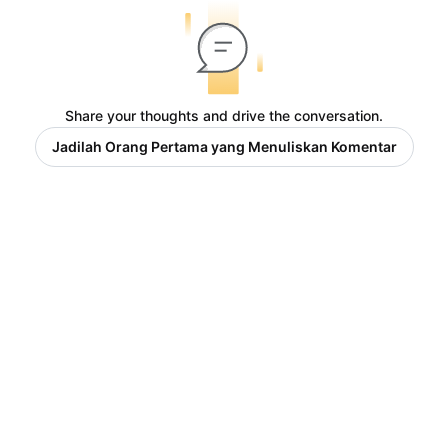
Share your thoughts and drive the conversation.
Jadilah Orang Pertama yang Menuliskan Komentar