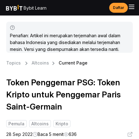
Bybit Learn
Daftar
Penafian: Artikel ini merupakan terjemahan awal dalam
bahasa Indonesia yang disediakan melalui terjemahan
mesin. Versi yang disempurnakan akan tersedia nanti.
Topics
Altcoins
Current Page
Token Penggemar PSG: Token
Kripto untuk Penggemar Paris
Saint-Germain
Pemula
Altcoins
Kripto
28 Sep 2022
Baca 5 menit
636