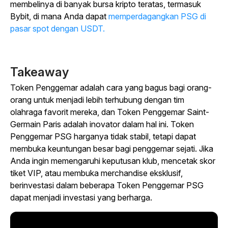
membelinya di banyak bursa kripto teratas, termasuk
Bybit, di mana Anda dapat
memperdagangkan PSG di
pasar spot dengan USDT.
Takeaway
Token Penggemar adalah cara yang bagus bagi orang-
orang untuk menjadi lebih terhubung dengan tim
olahraga favorit mereka, dan Token Penggemar Saint-
Germain Paris adalah inovator dalam hal ini. Token
Penggemar PSG harganya tidak stabil, tetapi dapat
membuka keuntungan besar bagi penggemar sejati. Jika
Anda ingin memengaruhi keputusan klub, mencetak skor
tiket VIP, atau membuka merchandise eksklusif,
berinvestasi dalam beberapa Token Penggemar PSG
dapat menjadi investasi yang berharga.