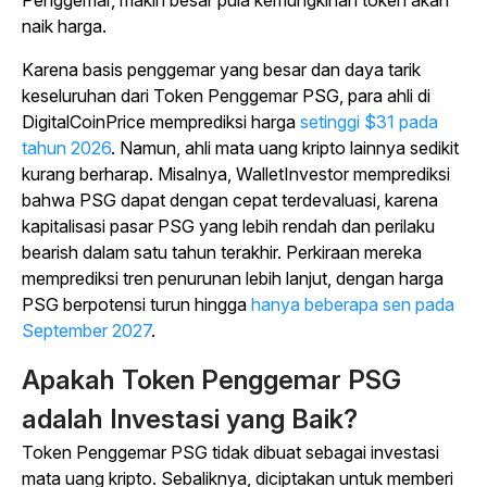
Penggemar, makin besar pula kemungkinan token akan
naik harga.
Karena basis penggemar yang besar dan daya tarik
keseluruhan dari Token Penggemar PSG, para ahli di
DigitalCoinPrice memprediksi harga
setinggi $31 pada
tahun 2026
. Namun, ahli mata uang kripto lainnya sedikit
kurang berharap. Misalnya, WalletInvestor memprediksi
bahwa PSG dapat dengan cepat terdevaluasi, karena
kapitalisasi pasar PSG yang lebih rendah dan perilaku
bearish dalam satu tahun terakhir. Perkiraan mereka
memprediksi tren penurunan lebih lanjut, dengan harga
PSG berpotensi turun hingga
hanya beberapa sen pada
September 2027
.
Apakah Token Penggemar PSG
adalah Investasi yang Baik?
Token Penggemar PSG tidak dibuat sebagai investasi
mata uang kripto. Sebaliknya, diciptakan untuk memberi