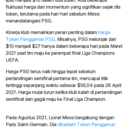
lipat menjadi $10 dalam dua bulan. Ada beberapa
fluktuasi harga dan momentum yang signifikan sejak rilis
token, terutama pada hari-hari sebelum Messi
menandatangani PSG.
Kinerja klub memainkan peran penting dalam
harga
Token Penggemar PSG
. Misalnya, PSG melonjak dari
$10 menjadi $27 hanya dalam beberapa hari pada Maret
2021 saat tim maju ke perempat final Liga Champions
UEFA.
Harga PSG terus naik hingga tepat sebelum
pertandingan semifinal pertama tim, mencapai titik
tertinggi sepanjang waktu sebesar $56,04 pada 26 April
2021. Harga mulai turun ketika klub kalah di pertandingan
semifinal dan gagal maju ke Final Liga Champion.
Pada Agustus 2021, Lionel Messi bergabung dengan
Paris Saint-Germain. Dia
dihadiahi Token Penggemar