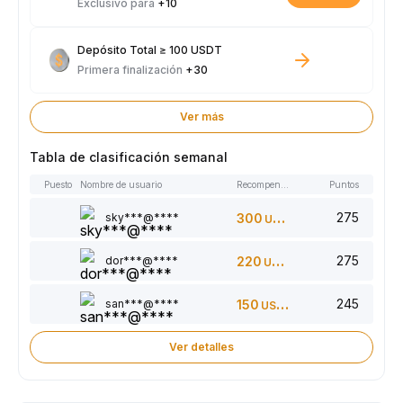
Exclusivo para
+10
Depósito Total ≥ 100 USDT
Primera finalización
+30
Ver más
Tabla de clasificación semanal
Puesto
Nombre de usuario
Recompensas
Puntos
275
sky***@****
300
USDT
275
dor***@****
220
USDT
245
san***@****
150
USDT
Ver detalles