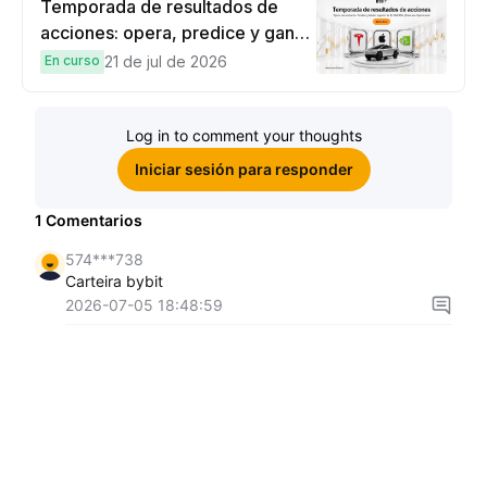
Temporada de resultados de
acciones: opera, predice y gana
una Cybertruck.
En curso
21 de jul de 2026
Log in to comment your thoughts
Iniciar sesión para responder
1
Comentarios
574***738
Carteira bybit
2026-07-05 18:48:59