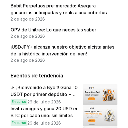
Bybit Perpetuos pre-mercado: Asegura
ganancias anticipadas y realiza una cobertura
eficaz
2 de ago de 2026
OPV de Unitree: Lo que necesitas saber
2 de ago de 2026
¡USDJPY+ alcanza nuestro objetivo alcista antes
de la histórica intervención del yen!
2 de ago de 2026
Eventos de tendencia
🎉 ¡Bienvenido a Bybit! Gana 10
USDT por primer depósito +
hasta 9,999 USDT en
En curso
26 de jul de 2026
recompensas
Invita amigos y gana 20 USD en
BTC por cada uno: sin límites
En curso
26 de jul de 2026