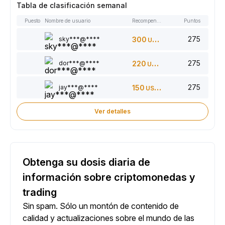
Tabla de clasificación semanal
Puesto
Nombre de usuario
Recompensas
Puntos
275
sky***@****
300
USDT
275
dor***@****
220
USDT
275
jay***@****
150
USDT
Ver detalles
Obtenga su dosis diaria de
información sobre criptomonedas y
trading
Sin spam. Sólo un montón de contenido de
calidad y actualizaciones sobre el mundo de las