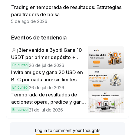
Trading en temporada de resultados: Estrategias
para traders de bolsa
5 de ago de 2026
Eventos de tendencia
🎉 ¡Bienvenido a Bybit! Gana 10
USDT por primer depósito +
hasta 9,999 USDT en
En curso
26 de jul de 2026
recompensas
Invita amigos y gana 20 USD en
BTC por cada uno: sin límites
En curso
26 de jul de 2026
Temporada de resultados de
acciones: opera, predice y gana
una Cybertruck.
En curso
21 de jul de 2026
Log in to comment your thoughts