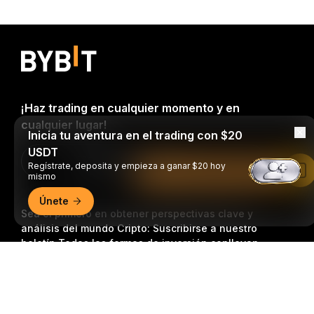
¡Haz trading en cualquier momento y en
cualquier lugar!
Inicia tu aventura en el trading con $20
USDT
Download Bybit App
Regístrate, deposita y empieza a ganar $20 hoy
Leer en la aplicación de Bybit
mismo
Únete
Sea el primero en obtener perspectivas clave y
análisis del mundo Cripto: Suscribirse a nuestro
boletín.
Todas las formas de inversión conllevan
riesgos, incluido el riesgo de perder la totalidad del
Resumen detallado
monto invertido. Es posible que dichas actividades no
resulten adecuadas para todos.