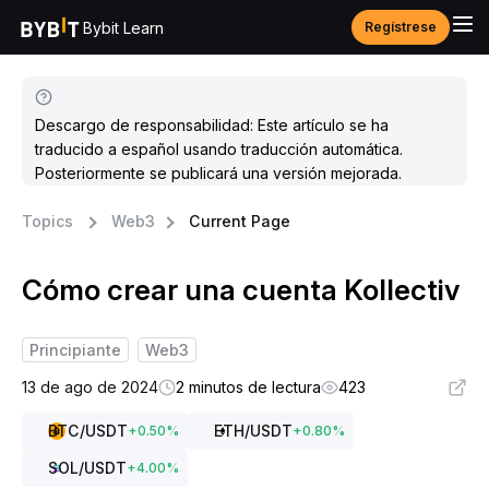
Bybit Learn
Regístrese
Descargo de responsabilidad: Este artículo se ha
traducido a español usando traducción automática.
Posteriormente se publicará una versión mejorada.
Topics
Web3
Current Page
Cómo crear una cuenta Kollectiv
Principiante
Web3
13 de ago de 2024
2 minutos de lectura
423
BTC
/USDT
ETH
/USDT
+
0.50
%
+
0.80
%
SOL
/USDT
+
4.00
%