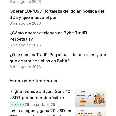
6 de ago de 2026
Operar EUR/USD: fortaleza del dólar, política del
BCE y qué mueve el par
6 de ago de 2026
¿Cómo operar acciones en Bybit TradFi
Perpetuals?
6 de ago de 2026
¿Qué son los TradFi Perpetuals de acciones y por
qué operar con ellos en Bybit?
6 de ago de 2026
Eventos de tendencia
🎉 ¡Bienvenido a Bybit! Gana 10
USDT por primer depósito +
hasta 9,999 USDT en
En curso
26 de jul de 2026
recompensas
Invita amigos y gana 20 USD en