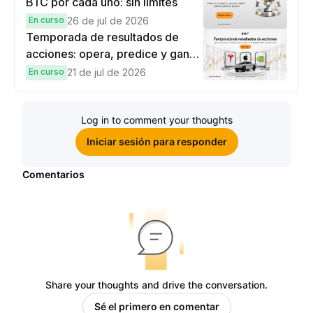
BTC por cada uno: sin límites
En curso
26 de jul de 2026
Temporada de resultados de
acciones: opera, predice y gana
una Cybertruck.
En curso
21 de jul de 2026
Log in to comment your thoughts
Iniciar sesión para responder
Comentarios
Share your thoughts and drive the conversation.
Sé el primero en comentar