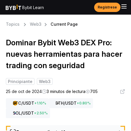
Bybit Learn
Regístrese
Topics
Web3
Current Page
Dominar Bybit Web3 DEX Pro:
nuevas herramientas para hacer
trading con seguridad
Principiante
Web3
25 de oct de 2024
3 minutos de lectura
705
BTC
/USDT
ETH
/USDT
+
1.10
%
+
0.80
%
SOL
/USDT
+
2.50
%