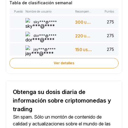
Tabla de clasificación semanal
Puesto
Nombre de usuario
Recompensas
Puntos
275
sky***@****
300
USDT
275
dor***@****
220
USDT
275
jay***@****
150
USDT
Ver detalles
Obtenga su dosis diaria de
información sobre criptomonedas y
trading
Sin spam. Sólo un montón de contenido de
calidad y actualizaciones sobre el mundo de las