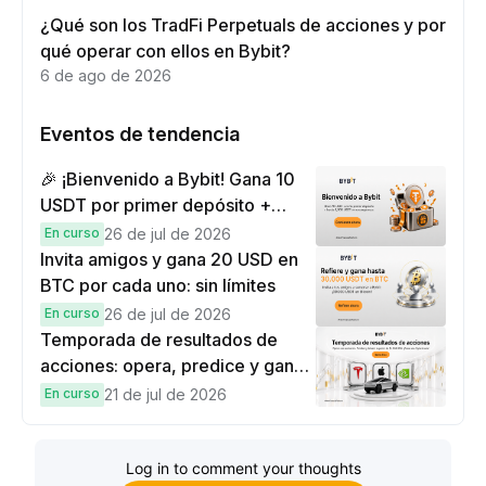
¿Qué son los TradFi Perpetuals de acciones y por
qué operar con ellos en Bybit?
6 de ago de 2026
Eventos de tendencia
🎉 ¡Bienvenido a Bybit! Gana 10
USDT por primer depósito +
hasta 9,999 USDT en
En curso
26 de jul de 2026
recompensas
Invita amigos y gana 20 USD en
BTC por cada uno: sin límites
En curso
26 de jul de 2026
Temporada de resultados de
acciones: opera, predice y gana
una Cybertruck.
En curso
21 de jul de 2026
Log in to comment your thoughts