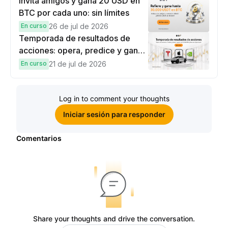
Invita amigos y gana 20 USD en
BTC por cada uno: sin límites
En curso
26 de jul de 2026
Temporada de resultados de
acciones: opera, predice y gana
una Cybertruck.
En curso
21 de jul de 2026
Log in to comment your thoughts
Iniciar sesión para responder
Comentarios
Share your thoughts and drive the conversation.