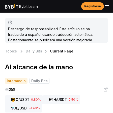
Bybit Learn
Regístrese
Descargo de responsabilidad: Este artículo se ha
traducido a español usando traducción automática.
Posteriormente se publicará una versión mejorada.
Topics
Daily Bits
Current Page
Al alcance de la mano
Intermedio
Daily Bits
258
BTC
/USDT
ETH
/USDT
-0.80
%
-0.50
%
SOL
/USDT
-1.40
%