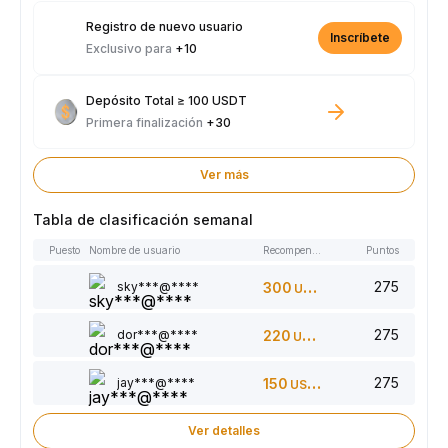
Registro de nuevo usuario
Inscríbete
Exclusivo para
+10
Depósito Total ≥ 100 USDT
Primera finalización
+30
Ver más
Tabla de clasificación semanal
Puesto
Nombre de usuario
Recompensas
Puntos
275
sky***@****
300
USDT
275
dor***@****
220
USDT
275
jay***@****
150
USDT
Ver detalles