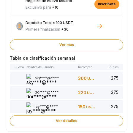
Registro de nuevo usuario
Inscríbete
Exclusivo para
+10
Depósito Total ≥ 100 USDT
Primera finalización
+30
Ver más
Tabla de clasificación semanal
Puesto
Nombre de usuario
Recompensas
Puntos
275
sky***@****
300
USDT
275
dor***@****
220
USDT
275
jay***@****
150
USDT
Ver detalles