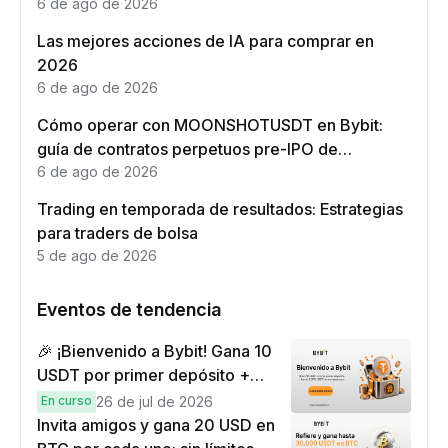
6 de ago de 2026
Las mejores acciones de IA para comprar en
2026
6 de ago de 2026
Cómo operar con MOONSHOTUSDT en Bybit:
guía de contratos perpetuos pre-IPO de
Moonshot AI
6 de ago de 2026
Trading en temporada de resultados: Estrategias
para traders de bolsa
5 de ago de 2026
Eventos de tendencia
🎉 ¡Bienvenido a Bybit! Gana 10
USDT por primer depósito +
hasta 9,999 USDT en
En curso
26 de jul de 2026
recompensas
Invita amigos y gana 20 USD en