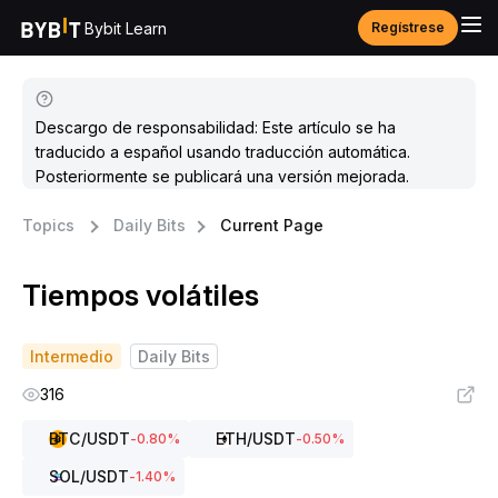
Bybit Learn
Regístrese
Descargo de responsabilidad: Este artículo se ha
traducido a español usando traducción automática.
Posteriormente se publicará una versión mejorada.
Topics
Daily Bits
Current Page
Tiempos volátiles
Intermedio
Daily Bits
316
BTC
/USDT
ETH
/USDT
-0.80
%
-0.50
%
SOL
/USDT
-1.40
%