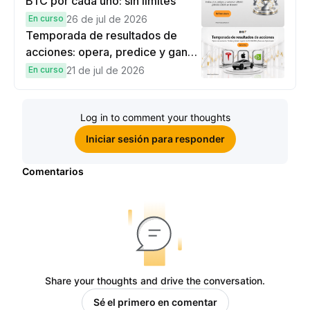
BTC por cada uno: sin límites
En curso
26 de jul de 2026
Temporada de resultados de
acciones: opera, predice y gana
una Cybertruck.
En curso
21 de jul de 2026
Log in to comment your thoughts
Iniciar sesión para responder
Comentarios
Share your thoughts and drive the conversation.
Sé el primero en comentar