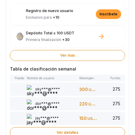
Registro de nuevo usuario
Inscríbete
Exclusivo para
+10
Depósito Total ≥ 100 USDT
Primera finalización
+30
Ver más
Tabla de clasificación semanal
Puesto
Nombre de usuario
Recompensas
Puntos
275
sky***@****
300
USDT
275
dor***@****
220
USDT
275
jay***@****
150
USDT
Ver detalles