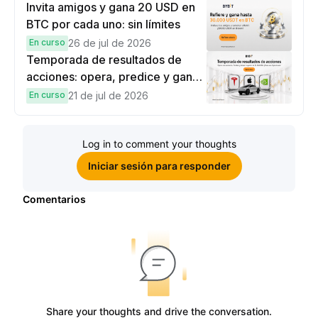
recompensas
Invita amigos y gana 20 USD en
BTC por cada uno: sin límites
En curso
26 de jul de 2026
Temporada de resultados de
acciones: opera, predice y gana
una Cybertruck.
En curso
21 de jul de 2026
Log in to comment your thoughts
Iniciar sesión para responder
Comentarios
Share your thoughts and drive the conversation.