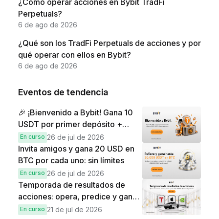
¿Cómo operar acciones en Bybit TradFi
Perpetuals?
6 de ago de 2026
¿Qué son los TradFi Perpetuals de acciones y por
qué operar con ellos en Bybit?
6 de ago de 2026
Eventos de tendencia
🎉 ¡Bienvenido a Bybit! Gana 10
USDT por primer depósito +
hasta 9,999 USDT en
En curso
26 de jul de 2026
recompensas
Invita amigos y gana 20 USD en
BTC por cada uno: sin límites
En curso
26 de jul de 2026
Temporada de resultados de
acciones: opera, predice y gana
una Cybertruck.
En curso
21 de jul de 2026