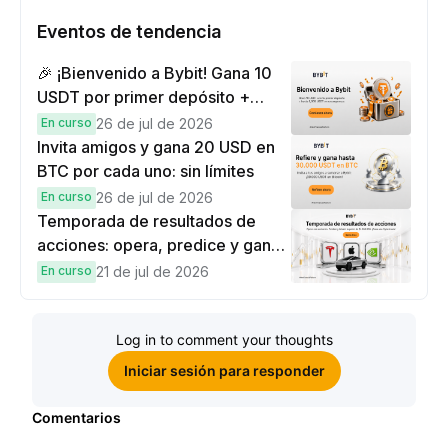
Eventos de tendencia
🎉 ¡Bienvenido a Bybit! Gana 10
USDT por primer depósito +
hasta 9,999 USDT en
En curso
26 de jul de 2026
recompensas
Invita amigos y gana 20 USD en
BTC por cada uno: sin límites
En curso
26 de jul de 2026
Temporada de resultados de
acciones: opera, predice y gana
una Cybertruck.
En curso
21 de jul de 2026
Log in to comment your thoughts
Iniciar sesión para responder
Comentarios