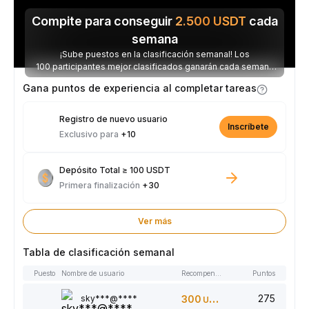
Compite para conseguir
2.500
USDT
cada
semana
¡Sube puestos en la clasificación semanal! Los
100 participantes mejor clasificados ganarán cada semana
parte de los 2.500 USDT disponibles.
Gana puntos de experiencia al completar tareas
Registro de nuevo usuario
Inscríbete
Exclusivo para
+10
Depósito Total ≥ 100 USDT
Primera finalización
+30
Ver más
Tabla de clasificación semanal
Puesto
Nombre de usuario
Recompensas
Puntos
275
sky***@****
300
USDT