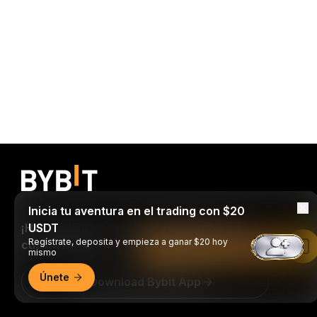
Inicia tu aventura en el trading con $20
¡Haz trading en cualquier momento y en
USDT
Regístrate, deposita y empieza a ganar $20 hoy
cualquier lugar!
Leer en la aplicación de Bybit
mismo
Únete
Download Bybit App