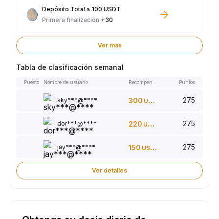
Depósito Total ≥ 100 USDT
Primera finalización
+30
Ver más
Tabla de clasificación semanal
Puesto
Nombre de usuario
Recompensas
Puntos
275
sky***@****
300
USDT
275
dor***@****
220
USDT
275
jay***@****
150
USDT
Ver detalles