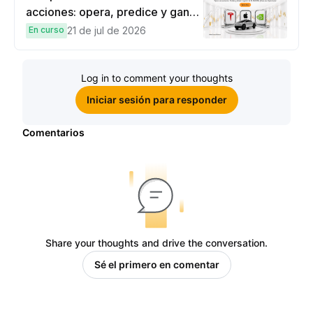
acciones: opera, predice y gana
una Cybertruck.
En curso
21 de jul de 2026
Log in to comment your thoughts
Iniciar sesión para responder
Comentarios
Share your thoughts and drive the conversation.
Sé el primero en comentar