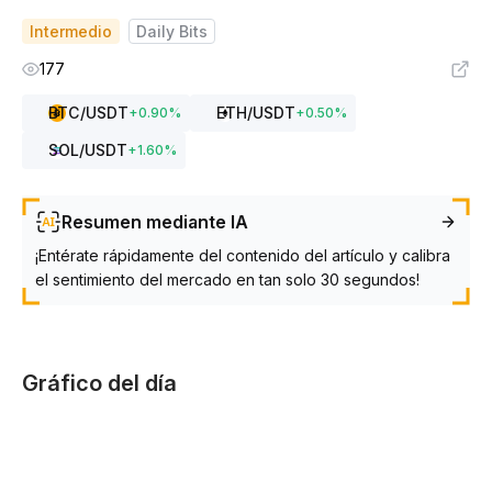
Intermedio
Daily Bits
177
BTC
/USDT
ETH
/USDT
+
0.90
%
+
0.50
%
SOL
/USDT
+
1.60
%
Resumen mediante IA
¡Entérate rápidamente del contenido del artículo y calibra
el sentimiento del mercado en tan solo 30 segundos!
Gráfico del día