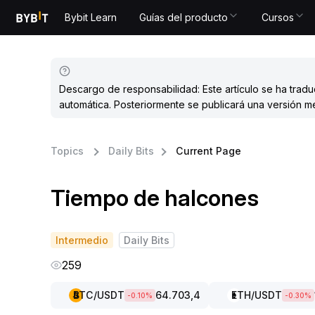
Bybit Learn
Guías del producto
Cursos
Descargo de responsabilidad: Este artículo se ha trad
automática. Posteriormente se publicará una versión m
Topics
Daily Bits
Current Page
Tiempo de halcones
Intermedio
Daily Bits
259
BTC
/USDT
64.703,4
ETH
/USDT
-0.10
%
-0.30
%