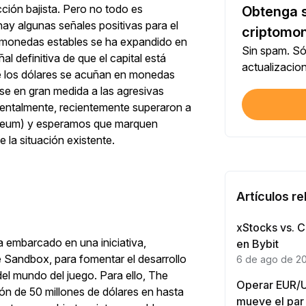
ción bajista. Pero no todo es
Obtenga s
hay algunas señales positivas para el
Cada fin
criptomon
de monedas estables se ha expandido en
Sin spam. Só
l definitiva de que el capital está
$100+ 
actualizacio
e los dólares se acuñan en monedas
Cada fin
rse en gran medida a las agresivas
dentalmente, recientemente superaron a
Verific
hereum) y esperamos que marquen
Primera 
la situación existente.
Invers
Primera 
Artículos r
Opera 
xStocks vs. C
Inicia tu aventura en el
embarcado en una iniciativa,
Cada fin
en Bybit
Sandbox, para fomentar el desarrollo
6 de ago de 2
trading con $20 USDT
l mundo del juego. Para ello, The
Opera 
Operar EUR/US
n de 50 millones de dólares en hasta
Regístrate, deposita y empieza a ganar $20 hoy mismo
Cada fin
mueve el par