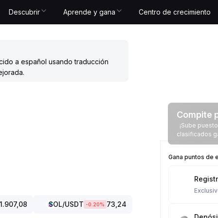
Descubrir
Aprende y gana
Centro de crecimiento
ucido a español usando traducción
ejorada.
Compite p
¡Sube puestos
clasificados 
Gana puntos de e
Regist
Exclusi
1.907,08
SOL
/USDT
73,24
-0.20
%
Depósi