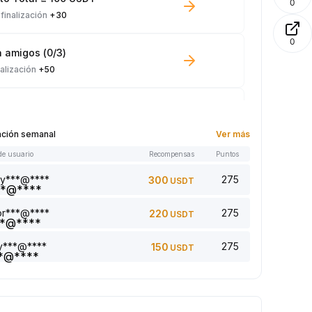
0
finalización
+30
0
a amigos (0/3)
alización
+50
en Spot ≥ 100 USDT
alización
+10
cación semanal
Ver más
e usuario
Recompensas
Puntos
 del artículo: 0/5
alización
+1
ky***@****
275
300
USDT
or***@****
275
220
USDT
ar un comentario (0/5)
alización
+2
y***@****
275
150
USDT
Me gusta” a 5 artículo (0/5)
alización
+1