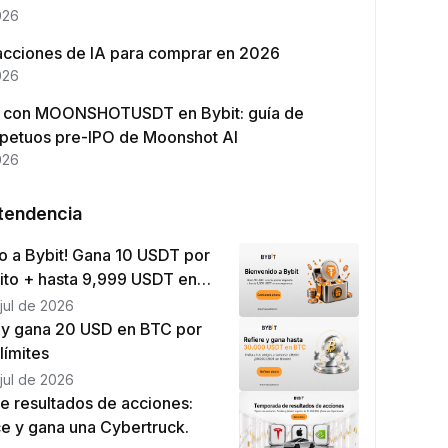
026
acciones de IA para comprar en 2026
026
 con MOONSHOTUSDT en Bybit: guía de
rpetuos pre-IPO de Moonshot AI
026
tendencia
o a Bybit! Gana 10 USDT por
ito + hasta 9,999 USDT en
s
jul de 2026
s y gana 20 USD en BTC por
límites
jul de 2026
 resultados de acciones:
ce y gana una Cybertruck.