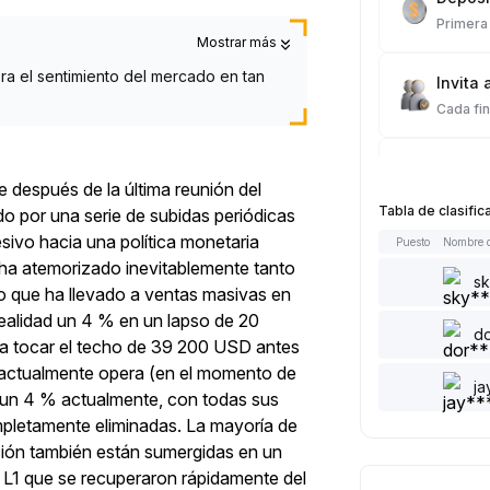
Primera 
Mostrar más
bra el sentimiento del mercado en tan
Invita 
Cada fin
Trade 
 después de la última reunión del
Cada fin
Tabla de clasifi
 por una serie de subidas periódicas
esivo hacia una política monetaria
Puesto
Nombre d
Lectura
 ha atemorizado inevitablemente tanto
Cada fin
s
lo que ha llevado a ventas masivas en
realidad un 4 % en un lapso de 20
d
Public
ara tocar el techo de 39 200 USD antes
Cada fin
 actualmente opera (en el momento de
ja
o un 4 % actualmente, con todas sus
mpletamente eliminadas. La mayoría de
Darle “
ación también están sumergidas en un
Cada fin
 L1 que se recuperaron rápidamente del