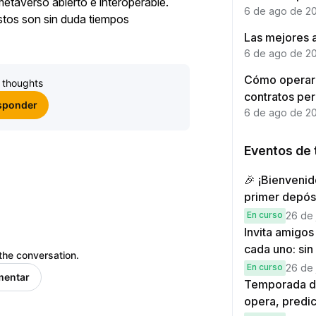
metaverso abierto e interoperable.
6 de ago de 2
stos son sin duda tiempos
Únete
Las mejores 
6 de ago de 2
Cómo operar
 thoughts
contratos pe
esponder
6 de ago de 2
Eventos de 
🎉 ¡Bienvenid
primer depós
recompensa
En curso
26 de 
Invita amigo
cada uno: sin 
the conversation.
En curso
26 de 
mentar
Temporada de
opera, predi