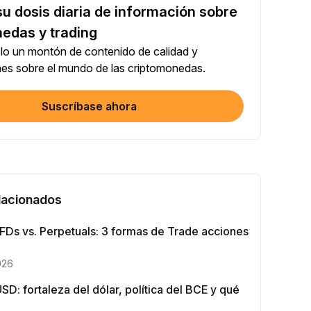
u dosis diaria de información sobre
Compartir tu artículo en redes sociales (0/5)
alización
+2
edas y trading
lo un montón de contenido de calidad y
Trading con bot
nes sobre el mundo de las criptomonedas.
alización
+10
Suscríbase ahora
a tu identidad
finalización
+20
ión Earn ≥ 10U
finalización
+15
elacionados
Futuros ≥ $1000
FDs vs. Perpetuals: 3 formas de Trade acciones
alización
+15
026
Options ≥ $2000
D: fortaleza del dólar, política del BCE y qué
alización
+10