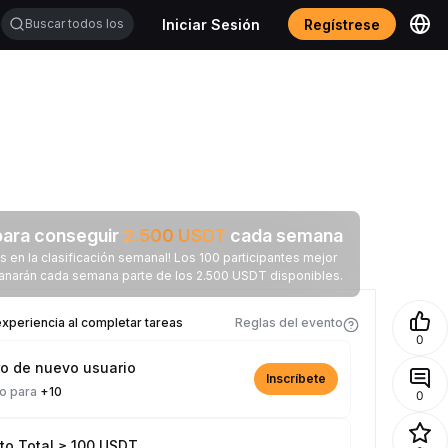
Iniciar Sesión
Regístrese
ara conseguir
2.500
USDT
cada semana
 en la clasificación semanal! Los 100 participantes mejor
ganarán cada semana parte de los 2.500 USDT disponibles.
xperiencia al completar tareas
Reglas del evento
0
ro de nuevo usuario
Inscríbete
vo para
+10
0
to Total ≥ 100 USDT