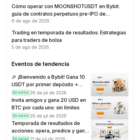
Cómo operar con MOONSHOTUSDT en Bybit:
guía de contratos perpetuos pre-IPO de
Moonshot AI
6 de ago de 2026
Trading en temporada de resultados: Estrategias
para traders de bolsa
5 de ago de 2026
Eventos de tendencia
🎉 ¡Bienvenido a Bybit! Gana 10
USDT por primer depósito +
hasta 9,999 USDT en
En curso
26 de jul de 2026
recompensas
Invita amigos y gana 20 USD en
BTC por cada uno: sin límites
En curso
26 de jul de 2026
Temporada de resultados de
acciones: opera, predice y gana
una Cybertruck.
En curso
21 de jul de 2026