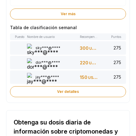
Ver más
Tabla de clasificación semanal
Puesto
Nombre de usuario
Recompensas
Puntos
275
sky***@****
300
USDT
275
dor***@****
220
USDT
275
jay***@****
150
USDT
Ver detalles
Obtenga su dosis diaria de
información sobre criptomonedas y