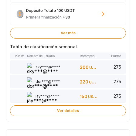
Depósito Total ≥ 100 USDT
Primera finalización
+30
Ver más
Tabla de clasificación semanal
Puesto
Nombre de usuario
Recompensas
Puntos
275
sky***@****
300
USDT
275
dor***@****
220
USDT
275
jay***@****
150
USDT
Ver detalles