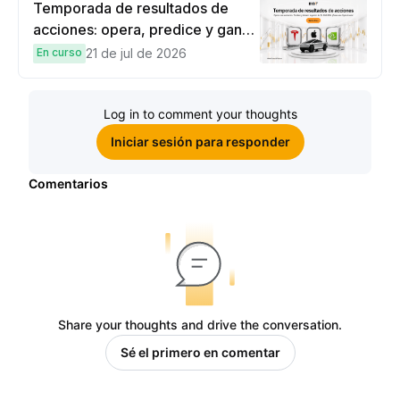
Temporada de resultados de
acciones: opera, predice y gana
una Cybertruck.
En curso
21 de jul de 2026
Log in to comment your thoughts
Iniciar sesión para responder
Comentarios
Share your thoughts and drive the conversation.
Sé el primero en comentar