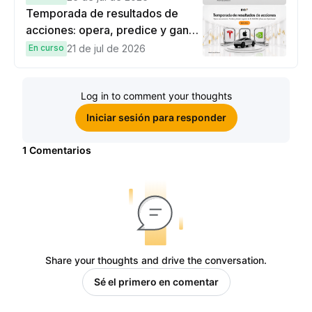
Temporada de resultados de
acciones: opera, predice y gana
una Cybertruck.
En curso
21 de jul de 2026
Log in to comment your thoughts
Iniciar sesión para responder
1
Comentarios
Share your thoughts and drive the conversation.
Sé el primero en comentar