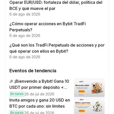
Operar EUR/USD: fortaleza del dólar, política del
BCE y qué mueve el par
6 de ago de 2026
¿Cómo operar acciones en Bybit TradFi
Perpetuals?
6 de ago de 2026
¿Qué son los TradFi Perpetuals de acciones y por
qué operar con ellos en Bybit?
6 de ago de 2026
Eventos de tendencia
🎉 ¡Bienvenido a Bybit! Gana 10
USDT por primer depósito +
hasta 9,999 USDT en
En curso
26 de jul de 2026
recompensas
Invita amigos y gana 20 USD en
BTC por cada uno: sin límites
En curso
26 de jul de 2026