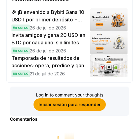
🎉 ¡Bienvenido a Bybit! Gana 10
USDT por primer depósito +
hasta 9,999 USDT en
En curso
26 de jul de 2026
recompensas
Invita amigos y gana 20 USD en
BTC por cada uno: sin límites
En curso
26 de jul de 2026
Temporada de resultados de
acciones: opera, predice y gana
una Cybertruck.
En curso
21 de jul de 2026
Log in to comment your thoughts
Iniciar sesión para responder
Comentarios