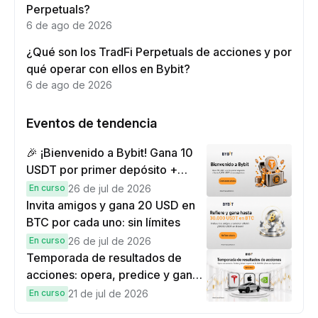
Perpetuals?
6 de ago de 2026
¿Qué son los TradFi Perpetuals de acciones y por
qué operar con ellos en Bybit?
6 de ago de 2026
Eventos de tendencia
🎉 ¡Bienvenido a Bybit! Gana 10
USDT por primer depósito +
hasta 9,999 USDT en
En curso
26 de jul de 2026
recompensas
Invita amigos y gana 20 USD en
BTC por cada uno: sin límites
En curso
26 de jul de 2026
Temporada de resultados de
acciones: opera, predice y gana
una Cybertruck.
En curso
21 de jul de 2026